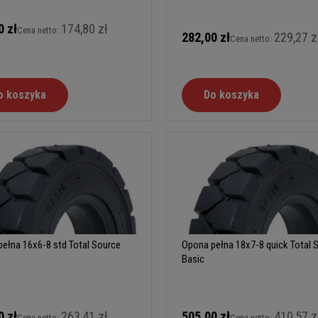
0 zł
174,80 zł
Cena netto:
282,00 zł
229,27 z
Cena netto:
o koszyka
Do koszyka
ełna 16x6-8 std Total Source
Opona pełna 18x7-8 quick Total 
Basic
0 zł
263,41 zł
505,00 zł
410,57 z
Cena netto:
Cena netto: