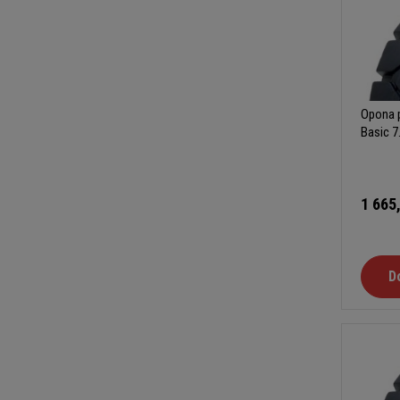
Opona p
Basic 7
1 665
D