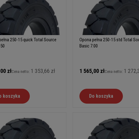
ełna 250-15 quick Total Source
Opona pełna 250-15 std Total So
.50
Basic 7.00
,00 zł
1 353,66 zł
1 565,00 zł
1 272,
Cena netto:
Cena netto:
o koszyka
Do koszyka