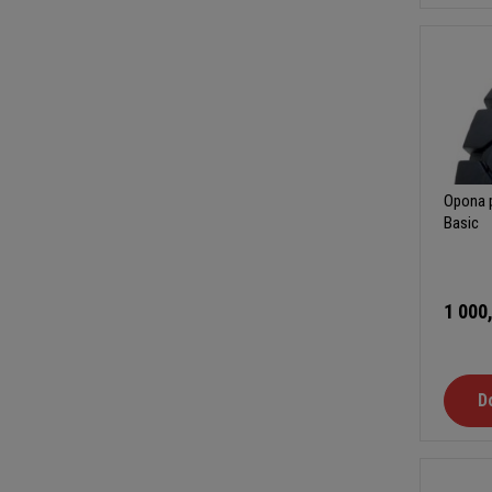
Opona p
Basic
1 000
D