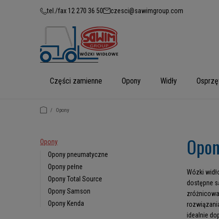
tel./fax 12 270 36 50
czesci@sawimgroup.com
Części zamienne
Opony
Widły
Osprzę
/
Opony
Opon
Opony
Opony pneumatyczne
Opony pełne
Wózki widł
Opony Total Source
dostępne s
Opony Samson
zróżnicowa
Opony Kenda
rozwiązani
idealnie do