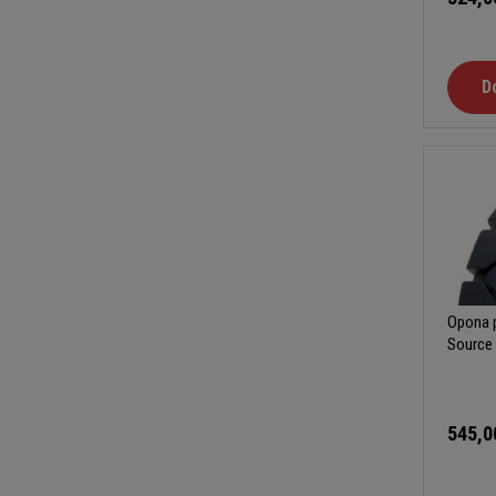
D
Opona p
Source
545,0