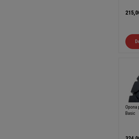
215,0
D
Opona p
Basic
324,0