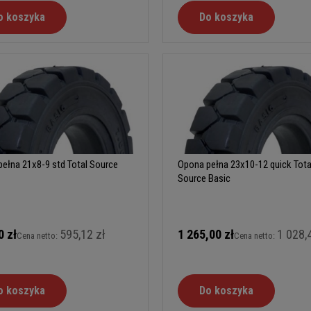
o koszyka
Do koszyka
ełna 21x8-9 std Total Source
Opona pełna 23x10-12 quick Tota
Source Basic
0 zł
595,12 zł
1 265,00 zł
1 028,
Cena netto:
Cena netto:
o koszyka
Do koszyka