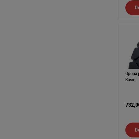
D
Opona p
Basic
732,0
D