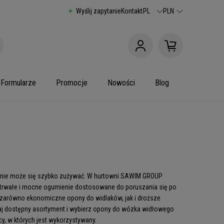
Wyślij zapytanie
Kontakt
PL
PLN
Formularze
Promocje
Nowości
Blog
enie może się szybko zużywać. W hurtowni SAWIM GROUP
trwałe i mocne ogumienie dostosowane do poruszania się po
 zarówno ekonomiczne opony do widlaków, jak i droższe
naj dostępny asortyment i wybierz opony do wózka widłowego
y, w których jest wykorzystywany.