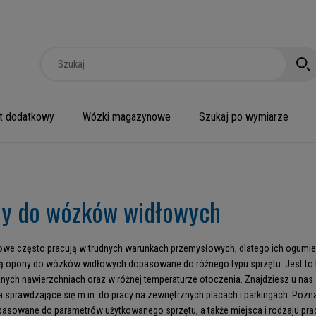
t dodatkowy
Wózki magazynowe
Szukaj po wymiarze
y do wózków widłowych
owe często pracują w trudnych warunkach przemysłowych, dlatego ich ogumi
ą opony do wózków widłowych dopasowane do różnego typu sprzętu. Jest to 
nych nawierzchniach oraz w różnej temperaturze otoczenia. Znajdziesz u nas
a sprawdzające się m.in. do pracy na zewnętrznych placach i parkingach. Poz
pasowane do parametrów użytkowanego sprzętu, a także miejsca i rodzaju prac