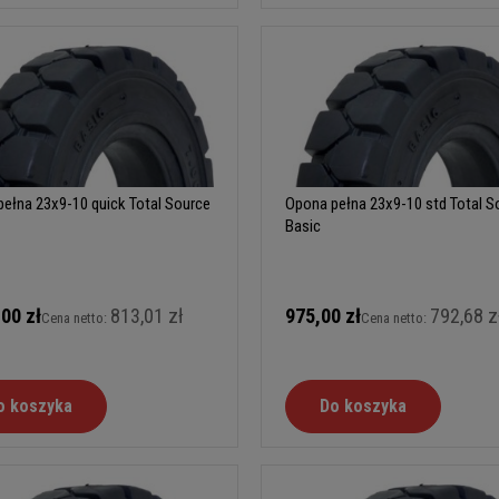
ełna 23x9-10 quick Total Source
Opona pełna 23x9-10 std Total S
Basic
,00 zł
813,01 zł
975,00 zł
792,68 z
Cena netto:
Cena netto:
o koszyka
Do koszyka