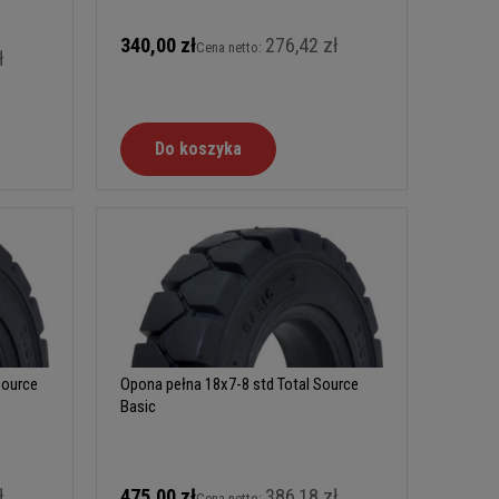
340,00 zł
276,42 zł
Cena netto:
ł
Do koszyka
Source
Opona pełna 18x7-8 std Total Source
Basic
ł
475,00 zł
386,18 zł
Cena netto: