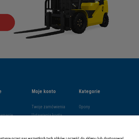
e
Moje konto
Kategorie
Twoje zamówienia
Opony
klamacje
Ustawienia konta
ywatności
Przechowalnia
ości
tanie przez nas wszystkich tych plików i przejść do sklepu lub dostosować