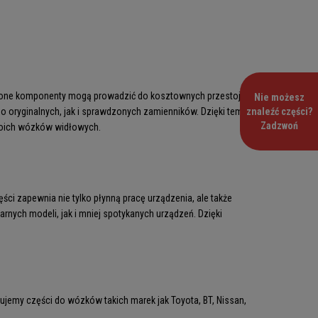
odzone komponenty mogą prowadzić do kosztownych przestojów i
Nie możesz
 oryginalnych, jak i sprawdzonych zamienników. Dzięki temu
znaleźć części?
Zadzwoń
swoich wózków widłowych.
ci zapewnia nie tylko płynną pracę urządzenia, ale także
ych modeli, jak i mniej spotykanych urządzeń. Dzięki
rujemy części do wózków takich marek jak Toyota, BT, Nissan,