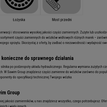
Łożyska
Most przedni
serwacji i stosowania wysokiej jakości części zamiennych. Zużyte lub uszk
 asortyment części zamiennych do wózków widłowych różnych marek – zarówno
wojego sprzętu. Skorzystaj z oferty, by zadbać o niezawodność i wydajność 
konieczne do sprawnego działania
ilnika po podzespoły układu hydraulicznego. Regularna wymiana zużytych częś
h. W Sawim Group znajdziesz części zamienne do wózków zarówno do popularn
onenty do specyfikacji technicznej Twojego wózka.
wim Group
kiej jakości zamienników, u nas znajdziesz wszystko, czego potrzebujesz. Ofe
inrich i wielu innych.