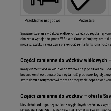
Przekładnie napędowe
Pozostałe
Sprawne działanie wózków widłowych zależy od regularnej kon
obniżenia wydajności pracy. W Sawim Group oferujemy szeroki
możesz szybko i skutecznie przywrócić pełną funkcjonalność s
Części zamienne do wózków widłowych – 
Każdy element wózka widłowego wpływa na jego działanie – od s
bezpieczeństwo operatorów i wydajność procesów logistycznyc
szerokiemu asortymentowi możesz precyzyjnie dopasować komp
Części zamienne do wózków – oferta Sa
Niezależnie od tego, czy szukasz oryginalnych części, czy wyso
Mitsubishi, Linde, Still, Hyster, Yale, Heli, Komatsu, Cesab, Junghe