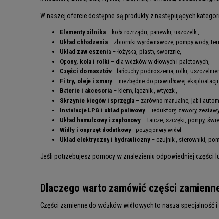
W naszej ofercie dostępne są produkty z następujących kategori
Elementy silnika
– koła rozrządu, panewki, uszczelki,
Układ chłodzenia
– zbiorniki wyrównawcze, pompy wody, ter
Układ zawieszenia
– łożyska, piasty, sworznie,
Opony
, koła i rolki
– dla wózków widłowych i paletowych,
Części do masztów
–łańcuchy podnoszenia, rolki, uszczelnie
Filtry
, oleje i smary
– niezbędne do prawidłowej eksploatacji
Baterie i akcesoria
– klemy, łączniki, wtyczki,
Skrzynie biegów i
sprzęgła
– zarówno manualne, jak i autom
Instalacje LPG
i
układ paliwowy
– reduktory, zawory, zestaw
Układ hamulcowy
i zapłonowy
– tarcze, szczęki, pompy, świ
Widły
i osprzęt dodatkowy
–pozycjonery wideł
Układ elektryczny
i hydrauliczny
– czujniki, sterowniki, po
Jeśli potrzebujesz pomocy w znalezieniu odpowiedniej części lub 
Dlaczego warto zamówić części zamienn
Części zamienne do wózków widłowych to nasza specjalność i c