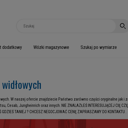
t dodatkowy
Wózki magazynowe
Szukaj po wymiarze
 widłowych
ch. W naszej ofercie znajdziecie Państwo zarówno części oryginalne jak i 
eli, Komatsu, Cesab, Jungheinrich oraz innych. NIE ZNALAZŁEŚ INTERESUJĄCEJ C
GDZIEŚ TANIEJ ? CHCESZ NEGOCJOWAĆ CENĘ ZAPRASZAMY DO KONTAKTU .