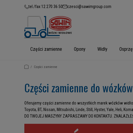
tel./fax 12 270 36 50
czesci@sawimgroup.com
Części zamienne
Opony
Widły
Osprzę
/
Części zamienne
Części zamienne do wózków
Oferujemy części zamienne do wszystkich marek wózków widłowy
Toyota, BT, Nissan, Mitsubishi, Linde, Still, Hyster, Yale, H
DO TWOJEJ MASZYNY ZAPRASZAMY DO KONTAKTU. ZNALAZŁEŚ 