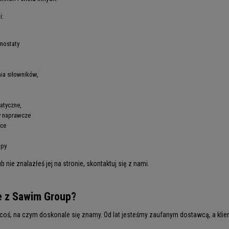
i:
mostaty
nia siłowników,
atyczne,
y naprawcze
ece
mpy
nie znalazłeś jej na stronie, skontaktuj się z nami.
e z Sawim Group?
oś, na czym doskonale się znamy. Od lat jesteśmy zaufanym dostawcą, a klien