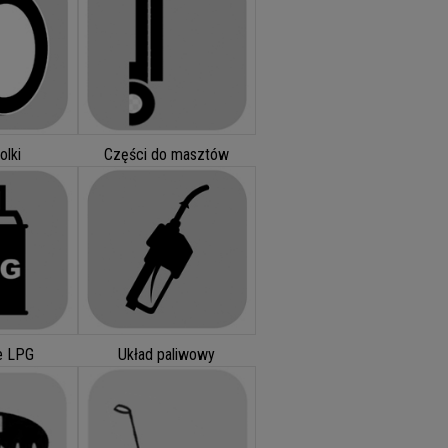
olki
Części do masztów
je LPG
Układ paliwowy