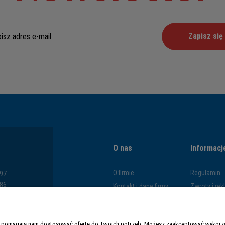
Zapisz się
O nas
Informacj
O firmie
Regulamin
797
286
Kontakt i dane firmy
Zwroty i re
793
Blog
Polityka pr
669
Formy płatn
y i pomagają nam dostosować ofertę do Twoich potrzeb. Możesz zaakceptować wykorzys