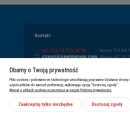
Kontakt
tel./fax 12 270 36 50
tel.kom. 519 338 
czesci@sawimgroup.com
tel.kom. 601 161 
ul. Krakowska 332,
tel.kom. 519 338 
Dbamy o Twoją prywatność
32-080 Zabierzów
tel.kom. 661 011 
Sawim Group Mariusz Zdyb sp. k.
Pliki cookies i pokrewne im technologie umożliwiają poprawne działanie stron
NIP: 5130284470
użycie plików do swoich preferencji, wybierając opcję "Dostosuj zgody".
REGON: 5246591010
Więcej o plikach cookies przeczytasz w naszej Polityce prywatności.
Zaakceptuj tylko niezbędne
Dostosuj zgody
Wszystkie prawa zastrzeżone Sawimbis 2026