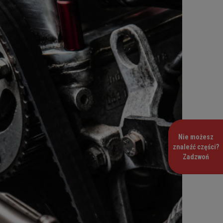
Nie możesz
znaleźć części?
Zadzwoń