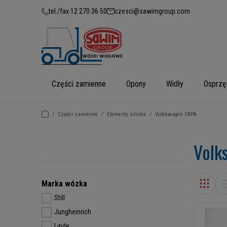
tel./fax 12 270 36 50
czesci@sawimgroup.com
Części zamienne
Opony
Widły
Osprzę
/
Części zamienne
/
Elementy silnika
/
Volkswagen CKPA
Volk
Marka wózka
Still
Jungheinrich
Linde