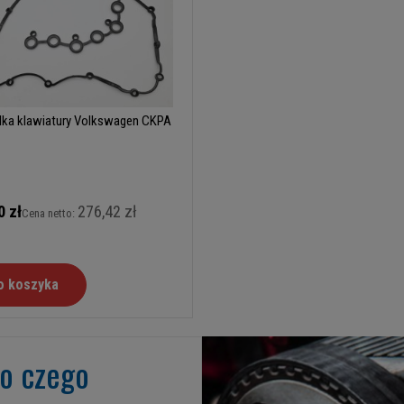
lka klawiatury Volkswagen CKPA
0 zł
276,42 zł
Cena netto:
o koszyka
go czego