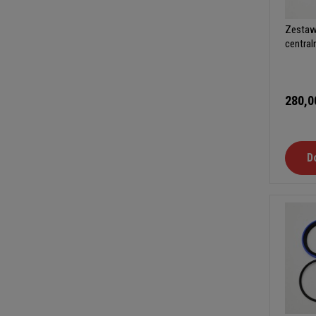
Zestaw
central
280,0
D