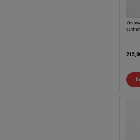
Zestaw
central
B
215,0
D