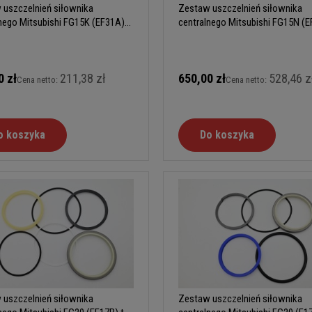
 uszczelnień siłownika
Zestaw uszczelnień siłownika
nego Mitsubishi FG15K (EF31A)
centralnego Mitsubishi FG15N (E
typ B
0 zł
211,38 zł
650,00 zł
528,46 z
Cena netto:
Cena netto:
o koszyka
Do koszyka
 uszczelnień siłownika
Zestaw uszczelnień siłownika