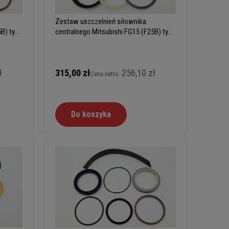
Zestaw uszczelnień siłownika
B) typ
centralnego Mitsubishi FG15 (F25B) typ
B
ł
315,00 zł
256,10 zł
Cena netto:
Do koszyka