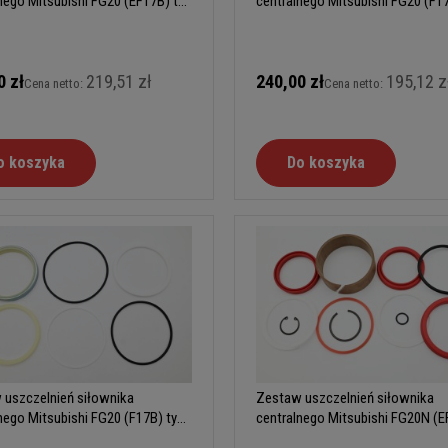
nego Mitsubishi FG20 (EF17B) typ
centralnego Mitsubishi FG20 (F1
0 zł
219,51 zł
240,00 zł
195,12 z
Cena netto:
Cena netto:
o koszyka
Do koszyka
 uszczelnień siłownika
Zestaw uszczelnień siłownika
nego Mitsubishi FG20 (F17B) typ
centralnego Mitsubishi FG20N (
typ A)