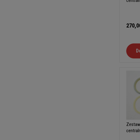
central
B
270,0
D
Zestaw
central
B