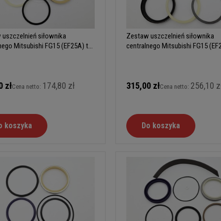
 uszczelnień siłownika
Zestaw uszczelnień siłownika
nego Mitsubishi FG15 (EF25A) typ
centralnego Mitsubishi FG15 (EF
C
0 zł
174,80 zł
315,00 zł
256,10 z
Cena netto:
Cena netto:
o koszyka
Do koszyka