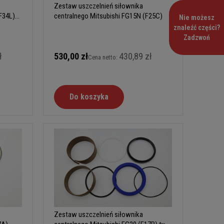
Zestaw uszczelnień siłownika
F34L)
centralnego Mitsubishi FG15N (F25C)
Nie możesz
znaleźć części?
Zadzwoń
ł
530,00 zł
430,89 zł
Cena netto:
Do koszyka
Zestaw uszczelnień siłownika