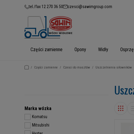
tel./fax 12 270 36 50
czesci@sawimgroup.com
Części zamienne
Opony
Widły
Osprzę
/
Części zamienne
/
Czesci do masztów
/
Uszczelnienia siłowników
Uszc
Marka wózka
Komatsu
Mitsubishi
Hyster