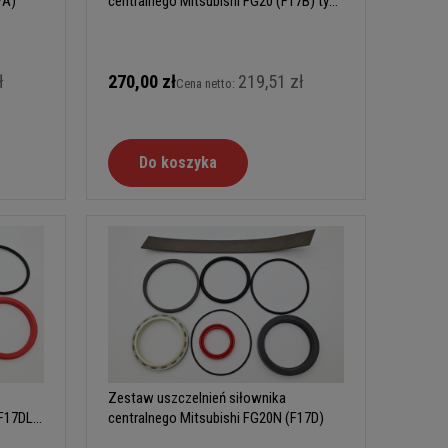
7A)
centralnego Mitsubishi FG20 (F17B) typ
A
ł
270,00 zł
219,51 zł
Cena netto:
Do koszyka
Zestaw uszczelnień siłownika
EF17DL)
centralnego Mitsubishi FG20N (F17D)