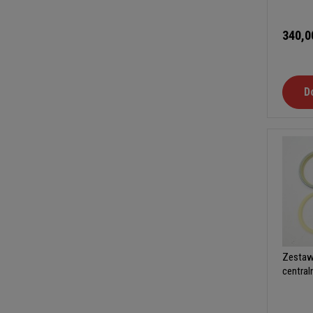
340,0
D
Zestaw
central