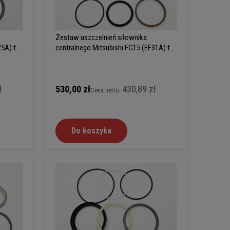
Zestaw uszczelnień siłownika
25A) typ
centralnego Mitsubishi FG15 (EF31A) typ
B
ł
530,00 zł
430,89 zł
Cena netto:
Do koszyka