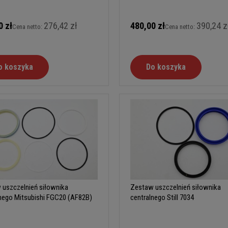
0 zł
276,42 zł
480,00 zł
390,24 z
Cena netto:
Cena netto:
o koszyka
Do koszyka
 uszczelnień siłownika
Zestaw uszczelnień siłownika
nego Mitsubishi FGC20 (AF82B)
centralnego Still 7034