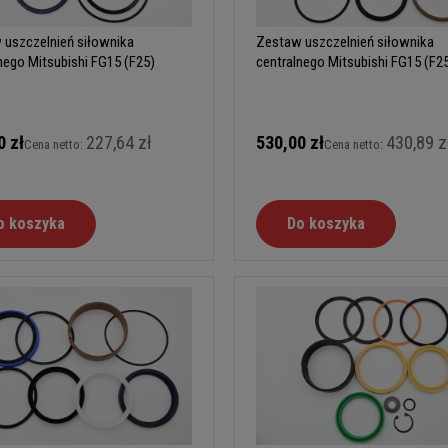
 uszczelnień siłownika
Zestaw uszczelnień siłownika
nego Mitsubishi FG15 (F25)
centralnego Mitsubishi FG15 (F25
A
0 zł
227,64 zł
530,00 zł
430,89 z
Cena netto:
Cena netto:
o koszyka
Do koszyka