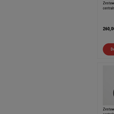
Zestaw
central
typ A
260,0
D
Zestaw