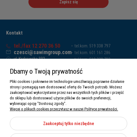
Zapisz się
Kontakt
tel./fax 12 270 36 50
tel.kom. 519 338 797
czesci@sawimgroup.com
tel.kom. 601 161 286
ul. Krakowska 332,
tel.kom. 519 338 793
32-080 Zabierzów
tel.kom. 661 011 669
Dbamy o Twoją prywatność
Sawim Group Mariusz Zdyb sp. k.
NIP: 5130284470
Pliki cookies i pokrewne im technologie umożliwiają poprawne działanie
REGON: 5246591010
strony i pomagają nam dostosować ofertę do Twoich potrzeb. Możesz
zaakceptować wykorzystanie przez nas wszystkich tych plików i przejść
do sklepu lub dostosować użycie plików do swoich preferencji,
wybierając opcję "Dostosuj zgody".
Więcej o plikach cookies przeczytasz w naszej Polityce prywatności.
O nas
Informacje
Zaakceptuj tylko niezbędne
Moje konto