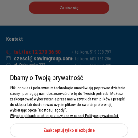
Zapisz się
Kontakt
tel./fax 12 270 36 50
tel.kom. 519 338 797
czesci@sawimgroup.com
tel.kom. 601 161 286
ul. Krakowska 332,
tel.kom. 519 338 793
32-080 Zabierzów
tel.kom. 661 011 669
Dbamy o Twoją prywatność
Sawim Group Mariusz Zdyb sp. k.
NIP: 5130284470
Pliki cookies i pokrewne im technologie umożliwiają poprawne działanie
REGON: 5246591010
strony i pomagają nam dostosować ofertę do Twoich potrzeb. Możesz
zaakceptować wykorzystanie przez nas wszystkich tych plików i przejść
do sklepu lub dostosować użycie plików do swoich preferencji,
wybierając opcję "Dostosuj zgody".
Więcej o plikach cookies przeczytasz w naszej Polityce prywatności.
O nas
Informacje
Zaakceptuj tylko niezbędne