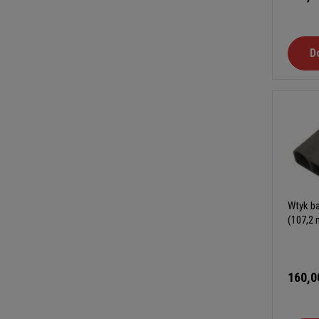
D
Wtyk ba
(107,2
160,0