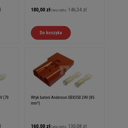
ł
180,00 zł
146,34 zł
Cena netto:
Do koszyka
V (70
Wtyk baterii Anderson SBX350 24V (85
mm²)
ł
160,00 zł
130,08 zł
Cena netto: