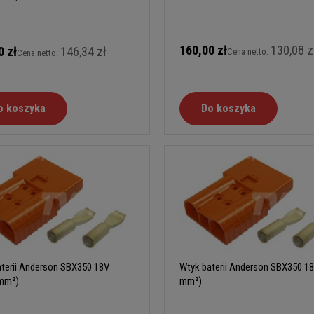
160,00 zł
130,08 z
0 zł
146,34 zł
Cena netto:
Cena netto:
o koszyka
Do koszyka
terii Anderson SBX350 18V
Wtyk baterii Anderson SBX350 18
 mm²)
mm²)