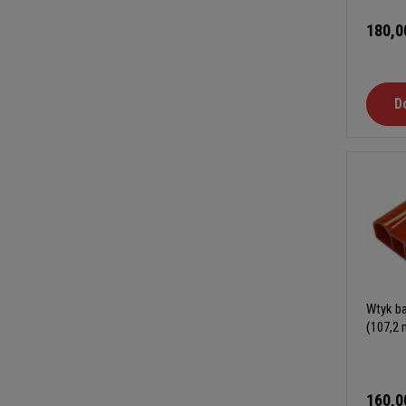
180,0
D
Wtyk ba
(107,2
160,0