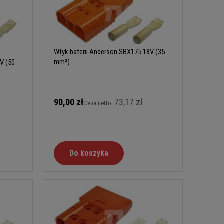
Wtyk baterii Anderson SBX175 18V (35
mm²)
V (50
90,00 zł
73,17 zł
Cena netto:
Do koszyka