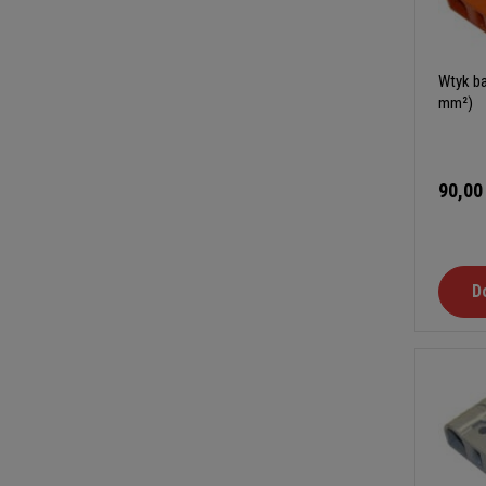
Wtyk ba
mm²)
90,00
D