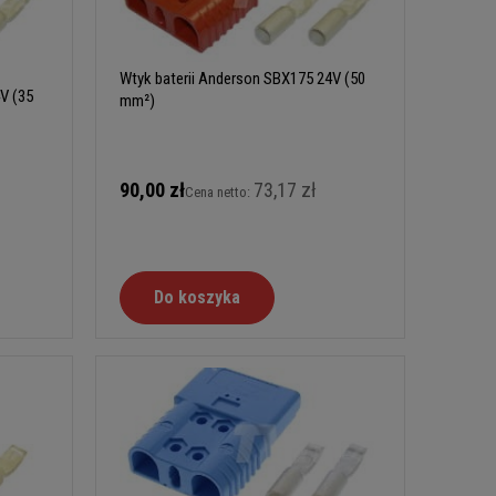
Wtyk baterii Anderson SBX175 24V (50
V (35
mm²)
90,00 zł
73,17 zł
Cena netto:
Do koszyka