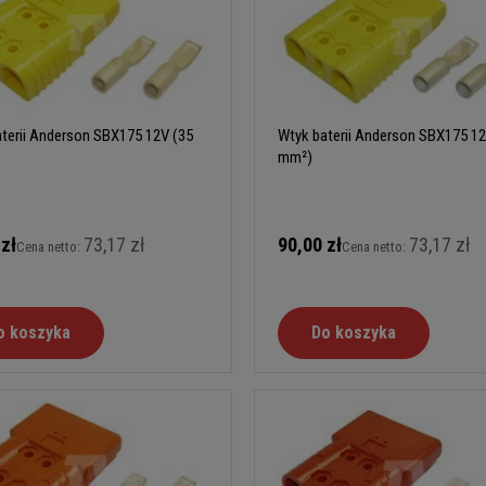
terii Anderson SBX175 12V (35
Wtyk baterii Anderson SBX175 12
mm²)
 zł
73,17 zł
90,00 zł
73,17 zł
Cena netto:
Cena netto:
o koszyka
Do koszyka