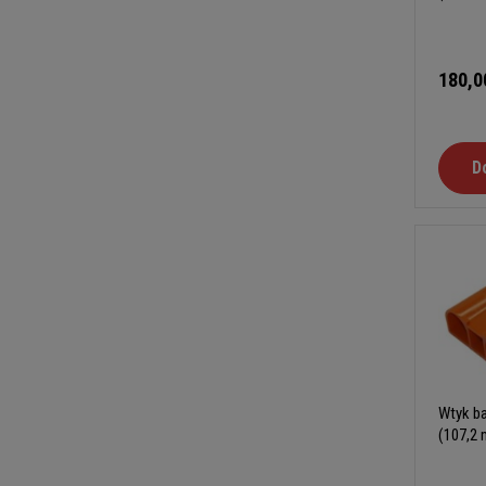
180,0
D
Wtyk ba
(107,2