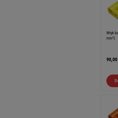
Wtyk ba
mm²)
90,00
D