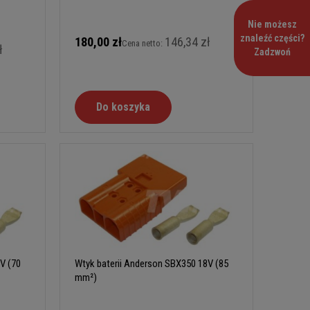
Nie możesz
znaleźć części?
180,00 zł
146,34 zł
Cena netto:
ł
Zadzwoń
Do koszyka
V (70
Wtyk baterii Anderson SBX350 18V (85
mm²)