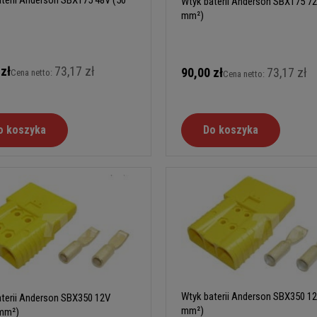
terii Anderson SBX175 48V (50
Wtyk baterii Anderson SBX175 72
mm²)
 zł
73,17 zł
90,00 zł
73,17 zł
Cena netto:
Cena netto:
o koszyka
Do koszyka
Wtyk baterii Anderson SBX350 12
terii Anderson SBX350 12V
mm²)
 mm²)