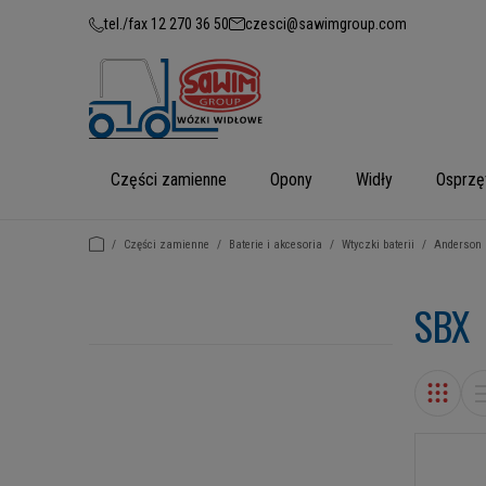
tel./fax 12 270 36 50
czesci@sawimgroup.com
Części zamienne
Opony
Widły
Osprzę
/
Części zamienne
/
Baterie i akcesoria
/
Wtyczki baterii
/
Anderson
SBX