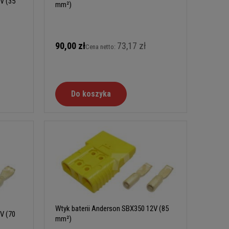
V (35
mm²)
90,00 zł
73,17 zł
Cena netto:
Do koszyka
Wtyk baterii Anderson SBX350 12V (85
V (70
mm²)