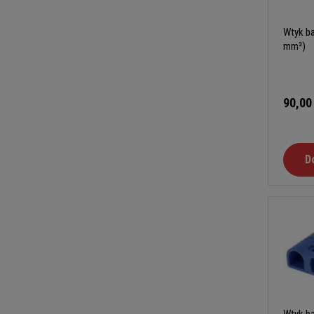
Wtyk ba
mm²)
90,00
D