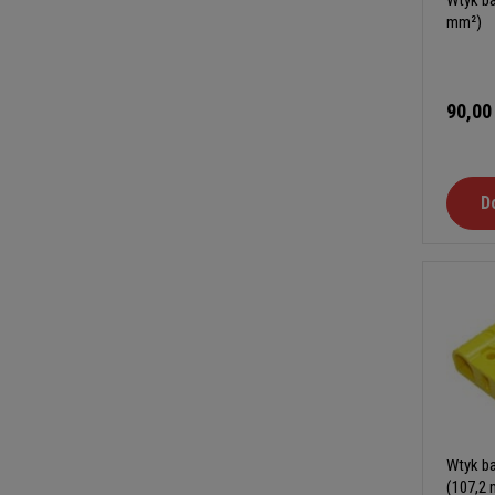
Wtyk ba
mm²)
90,00
D
Wtyk ba
(107,2