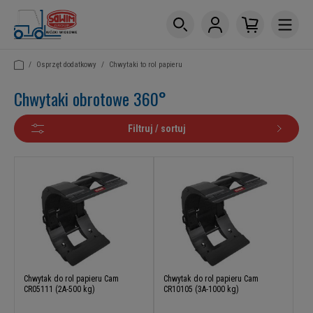
/
Osprzęt dodatkowy
/
Chwytaki to rol papieru
Chwytaki obrotowe 360°
Filtruj / sortuj
Chwytak do rol papieru Cam
Chwytak do rol papieru Cam
CR05111 (2A-500 kg)
CR10105 (3A-1000 kg)