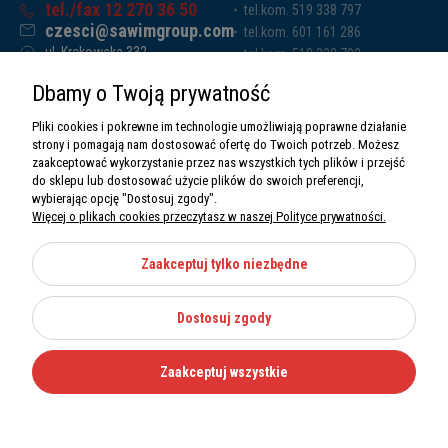
tel./fax 12 270 36 50
tel.kom. 519 338 797
czesci@sawimgroup.com
tel.kom. 601 161 286
ul. Krakowska 332,
tel.kom. 519 338 793
32-080 Zabierzów
tel.kom. 661 011 669
Dbamy o Twoją prywatność
Sawim Group Mariusz Zdyb sp. k.
NIP: 5130284470
Pliki cookies i pokrewne im technologie umożliwiają poprawne działanie
REGON: 5246591010
strony i pomagają nam dostosować ofertę do Twoich potrzeb. Możesz
zaakceptować wykorzystanie przez nas wszystkich tych plików i przejść
do sklepu lub dostosować użycie plików do swoich preferencji,
wybierając opcję "Dostosuj zgody".
Więcej o plikach cookies przeczytasz w naszej Polityce prywatności.
O nas
Informacje
Zaakceptuj tylko niezbędne
Moje konto
Dostosuj zgody
Kategorie
Zaakceptuj wszystkie
Wszystkie prawa zastrzeżone Sawimbis 2026
Made with
by
Mamezi.pl