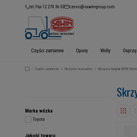
tel./fax 12 270 36 50
czesci@sawimgroup.com
Części zamienne
Opony
Widły
Osprzę
/
Części zamienne
/
Skrzynia manualna
/
Skrzynia biegów MTM Toyot
Skrz
Marka wózka
Toyota
Jakość towaru