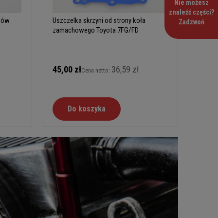
Nie możesz
znaleźć części?
egów
Uszczelka skrzyni od strony koła
Zadzwoń
zamachowego Toyota 7FG/FD
45,00 zł
36,59 zł
Cena netto:
Do koszyka