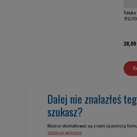
Tulejka
7FG/FD
28,00
D
Dalej nie znalazłeś te
szukasz?
Możesz skontaktować się z nami za pomocą formu
szukaj po wymiarze