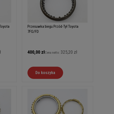
Toyota
Przesuwka biegu Przód-Tył Toyota
7FG/FD
ł
400,00 zł
325,20 zł
Cena netto:
Do koszyka