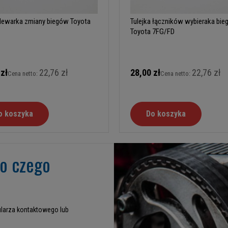
 lewarka zmiany biegów Toyota
Tulejka łączników wybieraka bi
Toyota 7FG/FD
 zł
22,76 zł
28,00 zł
22,76 zł
Cena netto:
Cena netto:
o koszyka
Do koszyka
go czego
larza kontaktowego lub