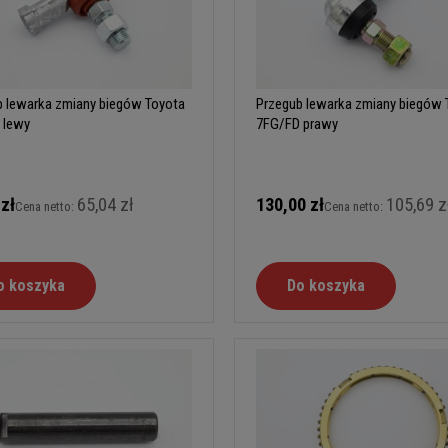
b lewarka zmiany biegów Toyota
Przegub lewarka zmiany biegów 
 lewy
7FG/FD prawy
 zł
65,04 zł
130,00 zł
105,69 z
Cena netto:
Cena netto:
o koszyka
Do koszyka