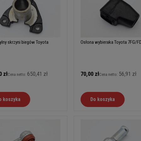
tylny skrzyni biegów Toyota
Osłona wybieraka Toyota 7FG/F
0 zł
650,41 zł
70,00 zł
56,91 zł
Cena netto:
Cena netto:
o koszyka
Do koszyka