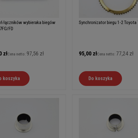
ń łączników wybieraka biegów
Synchronizator biegu 1-2 Toyota
 7FG/FD
0 zł
97,56 zł
95,00 zł
77,24 zł
Cena netto:
Cena netto:
o koszyka
Do koszyka