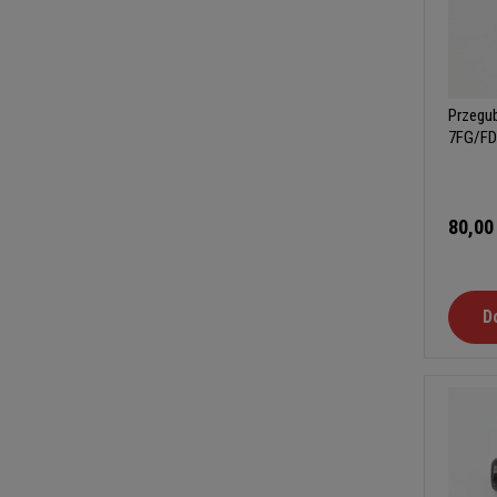
Przegu
7FG/FD
80,00
D