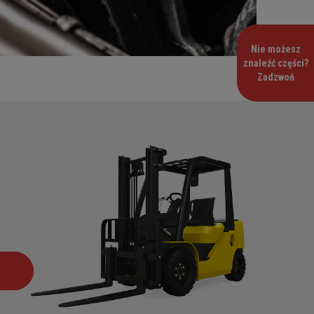
Nie możesz
znaleźć części?
Zadzwoń