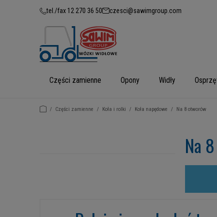
tel./fax 12 270 36 50
czesci@sawimgroup.com
Części zamienne
Opony
Widły
Osprzę
/
Części zamienne
/
Koła i rolki
/
Koła napędowe
/
Na 8 otworów
Na 8