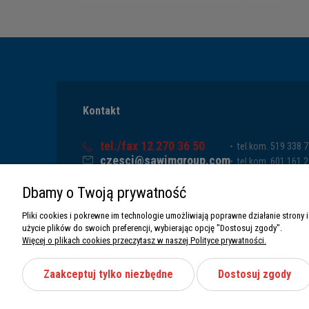
Kontakt
tel./fax 12 270 36 50
tel.kom. 519 338 
czesci@sawimgroup.com
tel.kom. 601 161 
ul. Krakowska 332,
tel.kom. 519 338 
Dbamy o Twoją prywatność
32-080 Zabierzów
tel.kom. 661 011 
Sawim Group Mariusz Zdyb sp. k.
Pliki cookies i pokrewne im technologie umożliwiają poprawne działanie stron
NIP: 5130284470
użycie plików do swoich preferencji, wybierając opcję "Dostosuj zgody".
REGON: 5246591010
Więcej o plikach cookies przeczytasz w naszej Polityce prywatności.
Zaakceptuj tylko niezbędne
Dostosuj zgody