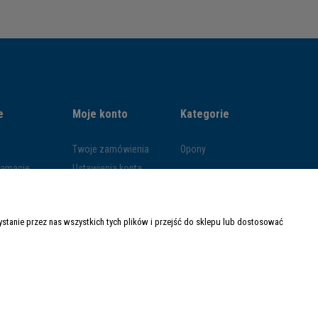
e
Moje konto
Kategorie
Twoje zamówienia
Opony
klamacje
Ustawienia konta
ywatności
Przechowalnia
ości
tanie przez nas wszystkich tych plików i przejść do sklepu lub dostosować
ty dostawy