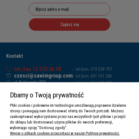
Zapisz się
Kontakt
tel./fax 12 270 36 50
tel.kom. 519 338 797
czesci@sawimgroup.com
tel.kom. 601 161 286
ul. Krakowska 332,
tel.kom. 519 338 793
32-080 Zabierzów
tel.kom. 661 011 669
Dbamy o Twoją prywatność
Sawim Group Mariusz Zdyb sp. k.
NIP: 5130284470
Pliki cookies i pokrewne im technologie umożliwiają poprawne działanie
REGON: 5246591010
strony i pomagają nam dostosować ofertę do Twoich potrzeb. Możesz
zaakceptować wykorzystanie przez nas wszystkich tych plików i przejść
do sklepu lub dostosować użycie plików do swoich preferencji,
wybierając opcję "Dostosuj zgody".
Więcej o plikach cookies przeczytasz w naszej Polityce prywatności.
O nas