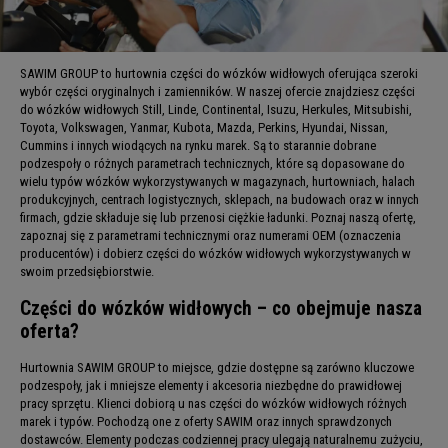
SAWIM GROUP to hurtownia części do wózków widłowych oferująca szeroki
wybór części oryginalnych i zamienników. W naszej ofercie znajdziesz części
do wózków widłowych Still, Linde, Continental, Isuzu, Herkules, Mitsubishi,
Toyota, Volkswagen, Yanmar, Kubota, Mazda, Perkins, Hyundai, Nissan,
Cummins i innych wiodących na rynku marek. Są to starannie dobrane
podzespoły o różnych parametrach technicznych, które są dopasowane do
wielu typów wózków wykorzystywanych w magazynach, hurtowniach, halach
produkcyjnych, centrach logistycznych, sklepach, na budowach oraz w innych
firmach, gdzie składuje się lub przenosi ciężkie ładunki. Poznaj naszą ofertę,
zapoznaj się z parametrami technicznymi oraz numerami OEM (oznaczenia
producentów) i dobierz części do wózków widłowych wykorzystywanych w
swoim przedsiębiorstwie.
Części do wózków widłowych – co obejmuje nasza
oferta?
Hurtownia SAWIM GROUP to miejsce, gdzie dostępne są zarówno kluczowe
podzespoły, jak i mniejsze elementy i akcesoria niezbędne do prawidłowej
pracy sprzętu. Klienci dobiorą u nas części do wózków widłowych różnych
marek i typów. Pochodzą one z oferty SAWIM oraz innych sprawdzonych
dostawców. Elementy podczas codziennej pracy ulegają naturalnemu zużyciu,