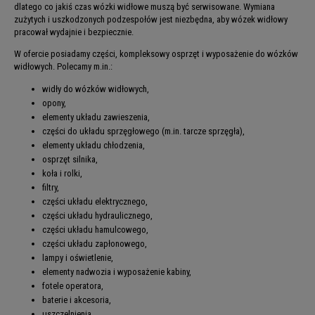
dlatego co jakiś czas wózki widłowe muszą być serwisowane. Wymiana
zużytych i uszkodzonych podzespołów jest niezbędna, aby wózek widłowy
pracował wydajnie i bezpiecznie.
W ofercie posiadamy części, kompleksowy osprzęt i wyposażenie do wózków
widłowych. Polecamy m.in.:
widły do wózków widłowych
,
opony
,
elementy układu zawieszenia
,
części do układu sprzęgłowego
(m.in. tarcze sprzęgła),
elementy układu chłodzenia
,
osprzęt silnika,
koła i rolki,
filtry
,
części układu elektrycznego
,
części układu hydraulicznego
,
części układu hamulcowego
,
części układu zapłonowego
,
lampy i oświetlenie,
elementy nadwozia i wyposażenie kabiny,
fotele operatora
,
baterie i akcesoria
,
uszczelnienia
,