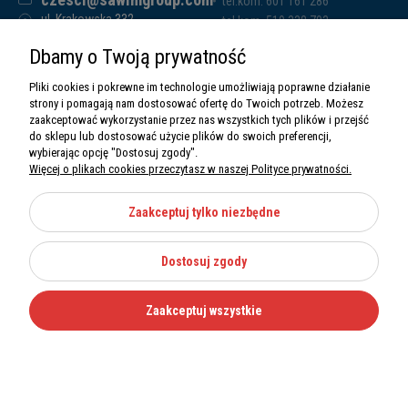
tel.kom. 601 161 286
ul. Krakowska 332,
tel.kom. 519 338 793
32-080 Zabierzów
tel.kom. 661 011 669
Dbamy o Twoją prywatność
Sawim Group Mariusz Zdyb sp. k.
NIP: 5130284470
Pliki cookies i pokrewne im technologie umożliwiają poprawne działanie
REGON: 5246591010
strony i pomagają nam dostosować ofertę do Twoich potrzeb. Możesz
zaakceptować wykorzystanie przez nas wszystkich tych plików i przejść
do sklepu lub dostosować użycie plików do swoich preferencji,
wybierając opcję "Dostosuj zgody".
Więcej o plikach cookies przeczytasz w naszej Polityce prywatności.
O nas
Informacje
Zaakceptuj tylko niezbędne
Moje konto
Dostosuj zgody
Kategorie
Zaakceptuj wszystkie
Wszystkie prawa zastrzeżone Sawimbis 2026
Made with
by
Mamezi.pl
Nie możesz znaleźć części?
12 270 36 50
Zadzwoń