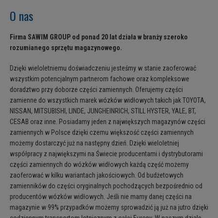
O nas
Firma SAWIM GROUP od ponad 20 lat działa w branży szeroko
rozumianego sprzętu magazynowego.
Dzięki wieloletniemu doświadczeniu jesteśmy w stanie zaoferować
wszystkim potencjalnym partnerom fachowe oraz kompleksowe
doradztwo przy doborze części zamiennych. Oferujemy części
zamienne do wszystkich marek wózków widłowych takich jak TOYOTA,
NISSAN, MITSUBISHI, LINDE, JUNGHEINRICH, STILL HYSTER, YALE, BT,
CESAB oraz inne. Posiadamy jeden z największych magazynów części
zamiennych w Polsce dzięki czemu większość części zamiennych
możemy dostarczyć już na następny dzień. Dzięki wieloletniej
współpracy z największymi na Świecie producentami i dystrybutorami
części zamiennych do wózków widłowych każdą część możemy
zaoferować w kilku wariantach jakościowych. Od budżetowych
zamienników do części oryginalnych pochodzących bezpośrednio od
producentów wózków widłowych. Jeśli nie mamy danej części na
magazynie w 99% przypadków możemy sprowadzić ją już na jutro dzięki
codziennym transportom lotnicznym z całej Europy. W naszym dziale