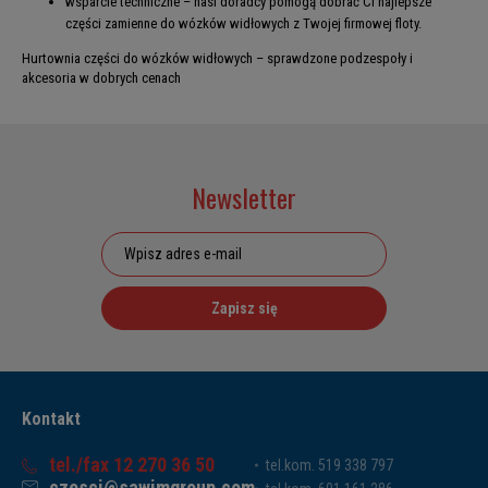
wsparcie techniczne – nasi doradcy pomogą dobrać Ci najlepsze
części zamienne do wózków widłowych z Twojej firmowej floty.
Hurtownia części do wózków widłowych – sprawdzone podzespoły i
akcesoria w dobrych cenach
Newsletter
Zapisz się
Kontakt
tel./fax 12 270 36 50
tel.kom. 519 338 797
czesci@sawimgroup.com