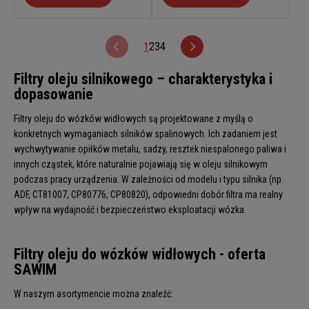
1
2
3
4
Filtry oleju silnikowego – charakterystyka i
dopasowanie
Filtry oleju do wózków widłowych są projektowane z myślą o
konkretnych wymaganiach silników spalinowych. Ich zadaniem jest
wychwytywanie opiłków metalu, sadzy, resztek niespalonego paliwa i
innych cząstek, które naturalnie pojawiają się w oleju silnikowym
podczas pracy urządzenia. W zależności od modelu i typu silnika (np.
ADF, CT81007, CP80776, CP80820), odpowiedni dobór filtra ma realny
wpływ na wydajność i bezpieczeństwo eksploatacji wózka.
Filtry oleju do wózków widłowych - oferta
SAWIM
W naszym asortymencie można znaleźć: