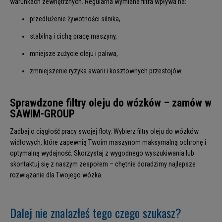
warunkach zewnętrznych. Regularna wymiana filtra wpływa na:
przedłużenie żywotności silnika,
stabilną i cichą pracę maszyny,
mniejsze zużycie oleju i paliwa,
zmniejszenie ryzyka awarii i kosztownych przestojów.
Sprawdzone filtry oleju do wózków – zamów w
SAWIM-GROUP
Zadbaj o ciągłość pracy swojej floty. Wybierz filtry oleju do wózków
widłowych, które zapewnią Twoim maszynom maksymalną ochronę i
optymalną wydajność. Skorzystaj z wygodnego wyszukiwania lub
skontaktuj się z naszym zespołem – chętnie doradzimy najlepsze
rozwiązanie dla Twojego wózka.
Dalej nie znalazłeś tego czego szukasz?