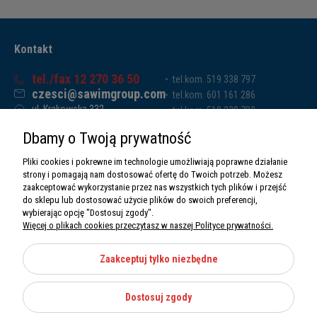
Kontakt
tel./fax 12 270 36 50
tel.kom. 519 338 797
czesci@sawimgroup.com
tel.kom. 601 161 286
ul. Krakowska 332,
tel.kom. 519 338 793
32-080 Zabierzów
tel.kom. 661 011 669
Dbamy o Twoją prywatność
Sawim Group Mariusz Zdyb sp. k.
NIP: 5130284470
Pliki cookies i pokrewne im technologie umożliwiają poprawne działanie
REGON: 5246591010
strony i pomagają nam dostosować ofertę do Twoich potrzeb. Możesz
zaakceptować wykorzystanie przez nas wszystkich tych plików i przejść
do sklepu lub dostosować użycie plików do swoich preferencji,
wybierając opcję "Dostosuj zgody".
Więcej o plikach cookies przeczytasz w naszej Polityce prywatności.
O nas
Informacje
Zaakceptuj tylko niezbędne
Moje konto
Dostosuj zgody
Kategorie