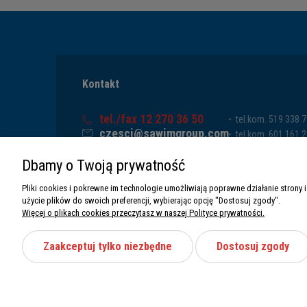
Kontakt
tel./fax 12 270 36 50
tel.kom. 519 338 
czesci@sawimgroup.com
tel.kom. 601 161 
ul. Krakowska 332,
tel.kom. 519 338 
Dbamy o Twoją prywatność
32-080 Zabierzów
tel.kom. 661 011 
Sawim Group Mariusz Zdyb sp. k.
Pliki cookies i pokrewne im technologie umożliwiają poprawne działanie stron
NIP: 5130284470
użycie plików do swoich preferencji, wybierając opcję "Dostosuj zgody".
REGON: 5246591010
Więcej o plikach cookies przeczytasz w naszej Polityce prywatności.
Zaakceptuj tylko niezbędne
Dostosuj zgody
Wszystkie prawa zastrzeżone Sawimbis 2026