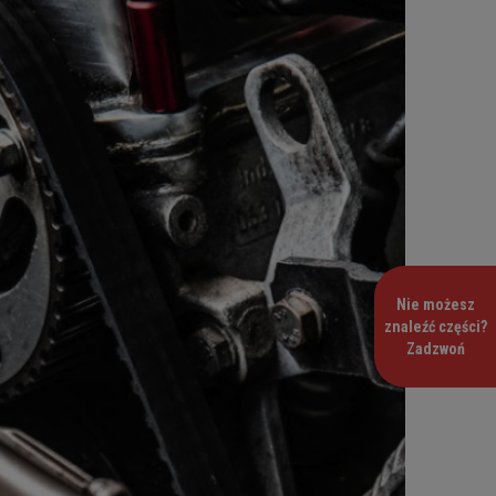
Nie możesz
znaleźć części?
Zadzwoń