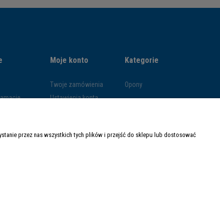
e
Moje konto
Kategorie
Twoje zamówienia
Opony
klamacje
Ustawienia konta
ywatności
Przechowalnia
ości
tanie przez nas wszystkich tych plików i przejść do sklepu lub dostosować
ty dostawy
Made with
by
Mamezi.pl