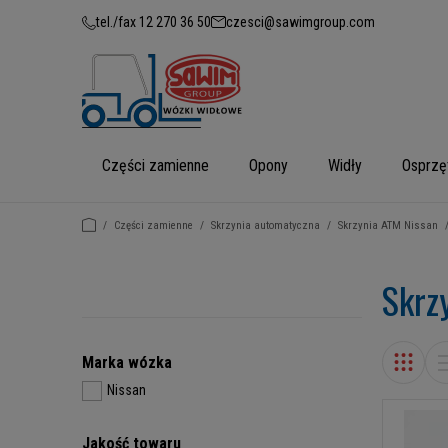
tel./fax 12 270 36 50
czesci@sawimgroup.com
Części zamienne
Opony
Widły
Osprzę
/
Części zamienne
/
Skrzynia automatyczna
/
Skrzynia ATM Nissan
Skrz
Marka wózka
Nissan
Jakość towaru