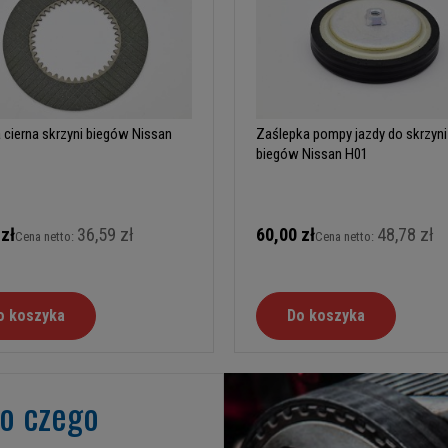
 cierna skrzyni biegów Nissan
Zaślepka pompy jazdy do skrzyni
biegów Nissan H01
 zł
36,59 zł
60,00 zł
48,78 zł
Cena netto:
Cena netto:
o koszyka
Do koszyka
go czego