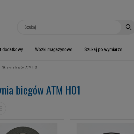
t dodatkowy
Wózki magazynowe
Szukaj po wymiarze
/
Skrzynia biegów ATM H01
ynia biegów ATM H01