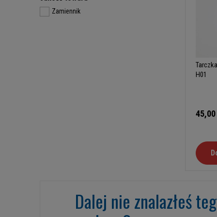
Zamiennik
Tarczka
H01
45,00
D
Dalej nie znalazłeś te