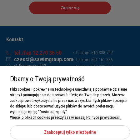
Zapisz się
Kontakt
tel./fax 12 270 36 50
tel.kom. 519 338 797
czesci@sawimgroup.com
tel.kom. 601 161 286
ul. Krakowska 332,
tel.kom. 519 338 793
32-080 Zabierzów
tel.kom. 661 011 669
Dbamy o Twoją prywatność
Sawim Group Mariusz Zdyb sp. k.
NIP: 5130284470
Pliki cookies i pokrewne im technologie umożliwiają poprawne działanie
REGON: 5246591010
strony i pomagają nam dostosować ofertę do Twoich potrzeb. Możesz
zaakceptować wykorzystanie przez nas wszystkich tych plików i przejść
do sklepu lub dostosować użycie plików do swoich preferencji,
wybierając opcję "Dostosuj zgody".
Więcej o plikach cookies przeczytasz w naszej Polityce prywatności.
O nas
Informacje
Zaakceptuj tylko niezbędne