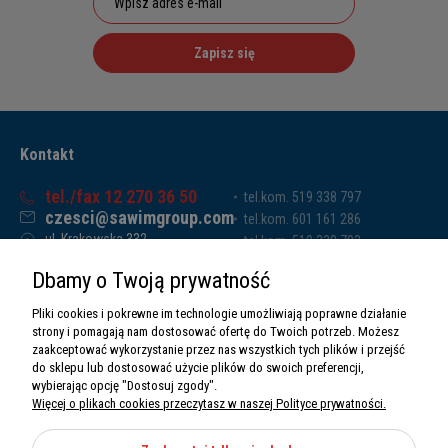
Zapisz się
Kontakt
tel./fax 12 270 36 50
tel.kom. 519 338 797
czesci@sawimgroup.com
tel.kom. 601 161 286
ul. Krakowska 332,
tel.kom. 519 338 793
32-080 Zabierzów
tel.kom. 661 011 669
Dbamy o Twoją prywatność
Sawim Group Mariusz Zdyb sp. k.
NIP: 5130284470
Pliki cookies i pokrewne im technologie umożliwiają poprawne działanie
REGON: 5246591010
strony i pomagają nam dostosować ofertę do Twoich potrzeb. Możesz
zaakceptować wykorzystanie przez nas wszystkich tych plików i przejść
do sklepu lub dostosować użycie plików do swoich preferencji,
wybierając opcję "Dostosuj zgody".
Więcej o plikach cookies przeczytasz w naszej Polityce prywatności.
O nas