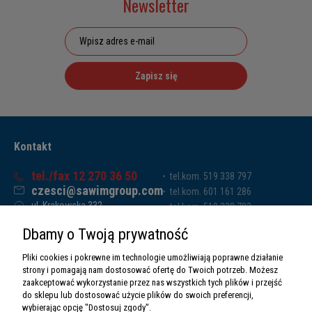
Newsletter
Zapisz się
Kontakt
tel./fax 12 270 36 50
tel.kom. 519 338 797
czesci@sawimgroup.com
tel.kom. 601 161 286
ul. Krakowska 332,
tel.kom. 519 338 793
32-080 Zabierzów
tel.kom. 661 011 669
Dbamy o Twoją prywatność
Sawim Group Mariusz Zdyb sp. k.
NIP: 5130284470
Pliki cookies i pokrewne im technologie umożliwiają poprawne działanie
REGON: 5246591010
strony i pomagają nam dostosować ofertę do Twoich potrzeb. Możesz
zaakceptować wykorzystanie przez nas wszystkich tych plików i przejść
do sklepu lub dostosować użycie plików do swoich preferencji,
wybierając opcję "Dostosuj zgody".