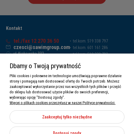
Kontakt
tel./fax 12 270 36 50
tel.kom. 519 338 797
czesci@sawimgroup.com
tel.kom. 601 161 286
ul. Krakowska 332,
tel.kom. 519 338 793
32-080 Zabierzów
tel.kom. 661 011 669
Dbamy o Twoją prywatność
Sawim Group Mariusz Zdyb sp. k.
NIP: 5130284470
Pliki cookies i pokrewne im technologie umożliwiają poprawne działanie
REGON: 5246591010
strony i pomagają nam dostosować ofertę do Twoich potrzeb. Możesz
zaakceptować wykorzystanie przez nas wszystkich tych plików i przejść
do sklepu lub dostosować użycie plików do swoich preferencji,
wybierając opcję "Dostosuj zgody".
Więcej o plikach cookies przeczytasz w naszej Polityce prywatności.
O nas
Informacje
Zaakceptuj tylko niezbędne
Moje konto
Dostosuj zgody