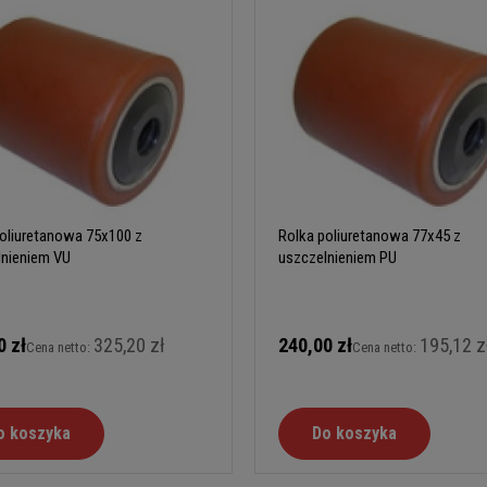
oliuretanowa 75x100 z
Rolka poliuretanowa 77x45 z
lnieniem VU
uszczelnieniem PU
0 zł
325,20 zł
240,00 zł
195,12 z
Cena netto:
Cena netto:
o koszyka
Do koszyka