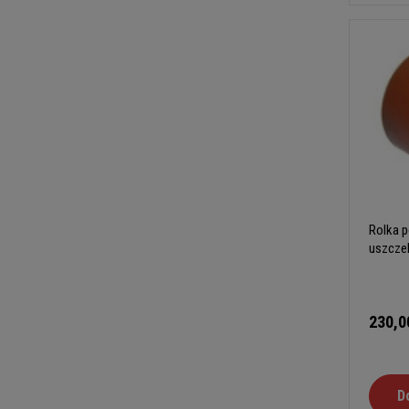
Rolka p
uszcze
230,0
D