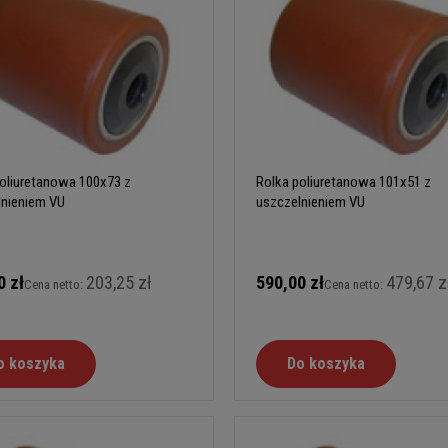
oliuretanowa 100x73 z
Rolka poliuretanowa 101x51 z
lnieniem VU
uszczelnieniem VU
0 zł
203,25 zł
590,00 zł
479,67 z
Cena netto:
Cena netto:
o koszyka
Do koszyka