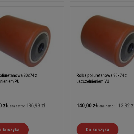
oliuretanowa 80x74 z
Rolka poliuretanowa 80x74 z
lnieniem PU
uszczelnieniem VU
0 zł
186,99 zł
140,00 zł
113,82 z
Cena netto:
Cena netto:
o koszyka
Do koszyka