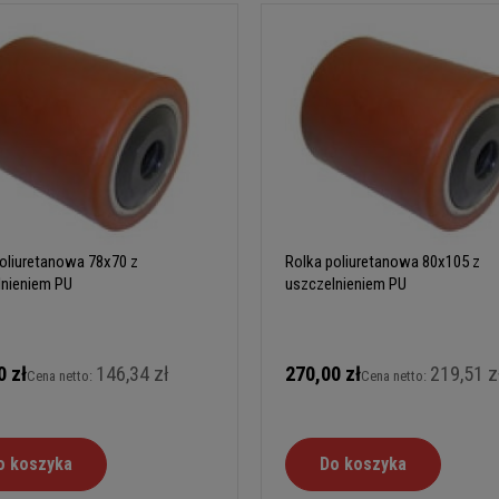
oliuretanowa 78x70 z
Rolka poliuretanowa 80x105 z
lnieniem PU
uszczelnieniem PU
0 zł
146,34 zł
270,00 zł
219,51 z
Cena netto:
Cena netto:
o koszyka
Do koszyka