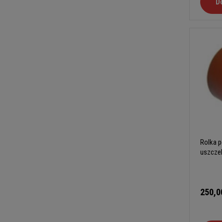
D
Rolka p
uszcze
250,0