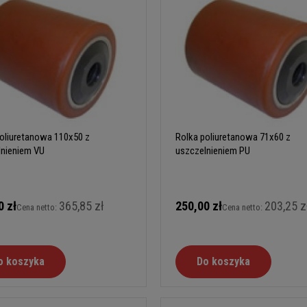
oliuretanowa 110x50 z
Rolka poliuretanowa 71x60 z
lnieniem VU
uszczelnieniem PU
0 zł
365,85 zł
250,00 zł
203,25 z
Cena netto:
Cena netto:
o koszyka
Do koszyka