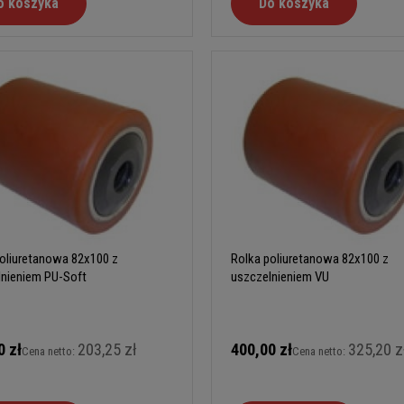
o koszyka
Do koszyka
oliuretanowa 82x100 z
Rolka poliuretanowa 82x100 z
lnieniem PU-Soft
uszczelnieniem VU
0 zł
203,25 zł
400,00 zł
325,20 z
Cena netto:
Cena netto: