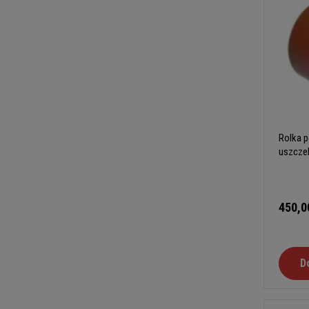
Rolka p
uszcze
450,0
D