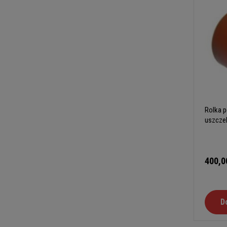
Rolka p
uszcze
400,0
D