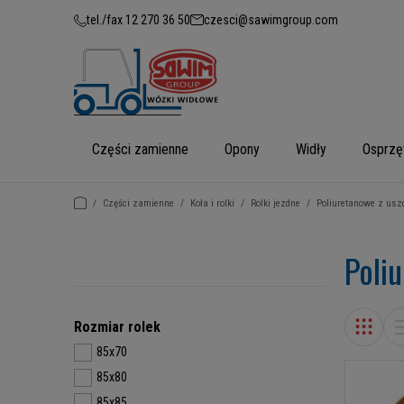
tel./fax 12 270 36 50
czesci@sawimgroup.com
Części zamienne
Opony
Widły
Osprzę
/
Części zamienne
/
Koła i rolki
/
Rolki jezdne
/
Poliuretanowe z usz
Poli
Rozmiar rolek
85x70
85x80
85x85