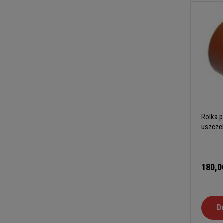
Rolka p
uszcze
180,0
D