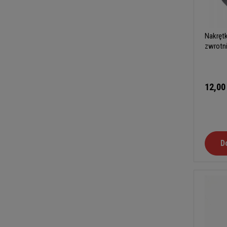
Nakręt
zwrotn
12,00
D