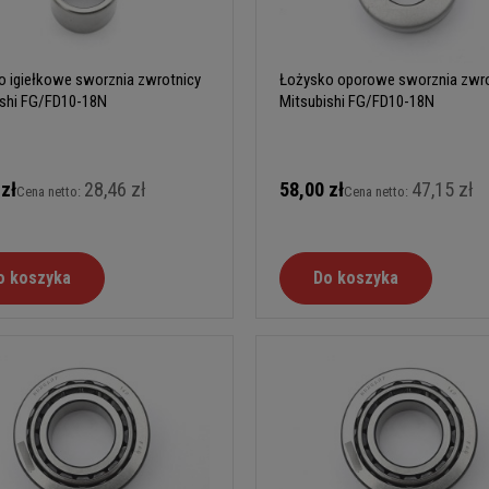
o igiełkowe sworznia zwrotnicy
Łożysko oporowe sworznia zwro
ishi FG/FD10-18N
Mitsubishi FG/FD10-18N
 zł
28,46 zł
58,00 zł
47,15 zł
Cena netto:
Cena netto:
o koszyka
Do koszyka