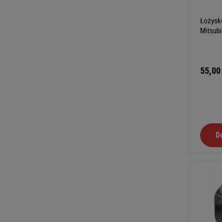
Łożysko
Mitsub
55,00
D