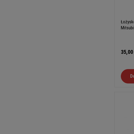
Łożysk
Mitsub
35,00
D