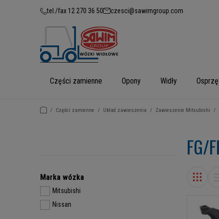
tel./fax 12 270 36 50
czesci@sawimgroup.com
Części zamienne
Opony
Widły
Osprzę
/
Części zamienne
/
Układ zawieszenia
/
Zawieszenie Mitsubishi
/
FG/F
Marka wózka
Mitsubishi
Nissan