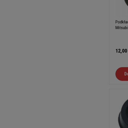
Podkła
Mitsub
12,00
D