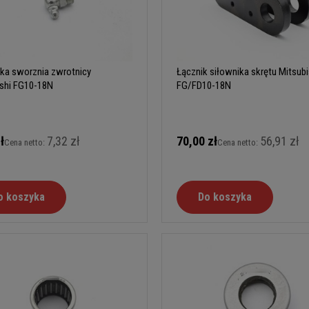
ka sworznia zwrotnicy
Łącznik siłownika skrętu Mitsubi
ishi FG10-18N
FG/FD10-18N
ł
7,32 zł
70,00 zł
56,91 zł
Cena netto:
Cena netto:
o koszyka
Do koszyka