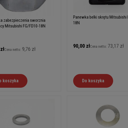
Panewka belki skrętu Mitsubishi
ka zabezpieczenia sworznia
18N
icy Mitsubishi FG/FD10-18N
90,00 zł
73,17 zł
Cena netto:
 zł
9,76 zł
Cena netto:
o koszyka
Do koszyka