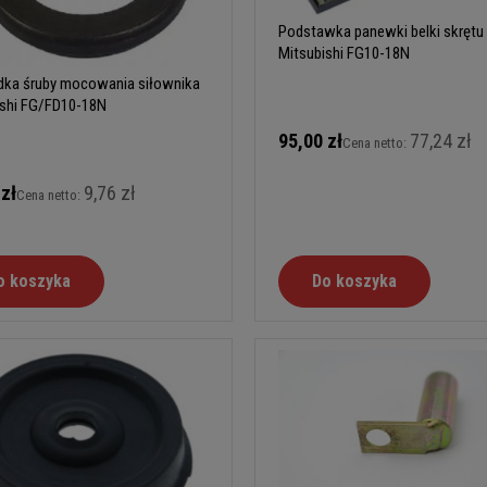
Podstawka panewki belki skrętu
Mitsubishi FG10-18N
dka śruby mocowania siłownika
ishi FG/FD10-18N
95,00 zł
77,24 zł
Cena netto:
 zł
9,76 zł
Cena netto:
o koszyka
Do koszyka