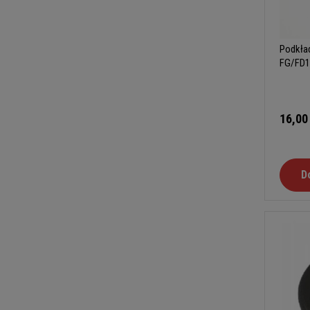
Podkład
FG/FD1
16,00
D