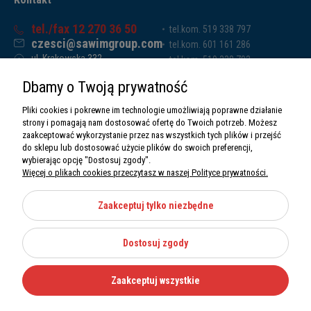
tel./fax 12 270 36 50
tel.kom. 519 338 797
czesci@sawimgroup.com
tel.kom. 601 161 286
ul. Krakowska 332,
tel.kom. 519 338 793
32-080 Zabierzów
tel.kom. 661 011 669
Dbamy o Twoją prywatność
Sawim Group Mariusz Zdyb sp. k.
NIP: 5130284470
Pliki cookies i pokrewne im technologie umożliwiają poprawne działanie
REGON: 5246591010
strony i pomagają nam dostosować ofertę do Twoich potrzeb. Możesz
zaakceptować wykorzystanie przez nas wszystkich tych plików i przejść
do sklepu lub dostosować użycie plików do swoich preferencji,
wybierając opcję "Dostosuj zgody".
Więcej o plikach cookies przeczytasz w naszej Polityce prywatności.
O nas
Informacje
Zaakceptuj tylko niezbędne
Moje konto
Dostosuj zgody
Kategorie
Zaakceptuj wszystkie