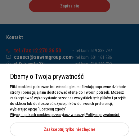
Zapisz się
Kontakt
tel./fax 12 270 36 50
tel.kom. 519 338 797
czesci@sawimgroup.com
tel.kom. 601 161 286
ul. Krakowska 332,
tel.kom. 519 338 793
32-080 Zabierzów
tel.kom. 661 011 669
Dbamy o Twoją prywatność
Sawim Group Mariusz Zdyb sp. k.
NIP: 5130284470
Pliki cookies i pokrewne im technologie umożliwiają poprawne działanie
REGON: 5246591010
strony i pomagają nam dostosować ofertę do Twoich potrzeb. Możesz
zaakceptować wykorzystanie przez nas wszystkich tych plików i przejść
do sklepu lub dostosować użycie plików do swoich preferencji,
wybierając opcję "Dostosuj zgody".
Więcej o plikach cookies przeczytasz w naszej Polityce prywatności.
O nas
Informacje
Zaakceptuj tylko niezbędne