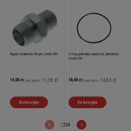
Nypel siłownika skrętu Linde 391
O-ring pokrywy sworznia zwrotnicy
Linde 391
11,38 zł
14,63 zł
14,00 zł
18,00 zł
Cena netto:
Cena netto:
Do koszyka
Do koszyka
1
2
3
4