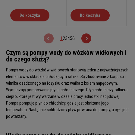
Do koszyka
Do koszyka
1
2
3
4
5
6
Czym są pompy wody do wózków widłowych i
do czego służą?
Pompy wody do wózków widłowych stanowią jeden z najważniejszych
elementów w układzie chłodzącym silnika. Są zbudowane z korpusu i
wirnika osadzonego na łożysku oraz wałka z kołem napędowym.
Wymuszają pompowanie płynu chłodniczego. Płyn chłodniczy odbiera
ciepło, które jest wytwarzane w czasie pracy jednostki napędowej.
Pompa pompuje płyn do chłodnicy, gdzie jest obniżana jego
temperatura. Następnie schłodzony pływ powraca do pompy, a cykl jest
powtarzany.