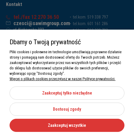
Kontakt
tel./fax 12 270 36 50
tel.kom. 519 338 797
czesci@sawimgroup.com
tel.kom. 601 161 286
ul. Krakowska 332,
tel.kom. 519 338 793
32-080 Zabierzów
tel.kom. 661 011 669
Dbamy o Twoją prywatność
Sawim Group Mariusz Zdyb sp. k.
NIP: 5130284470
Pliki cookies i pokrewne im technologie umożliwiają poprawne działanie
REGON: 5246591010
strony i pomagają nam dostosować ofertę do Twoich potrzeb. Możesz
zaakceptować wykorzystanie przez nas wszystkich tych plików i przejść
do sklepu lub dostosować użycie plików do swoich preferencji,
wybierając opcję "Dostosuj zgody".
Więcej o plikach cookies przeczytasz w naszej Polityce prywatności.
O nas
Informacje
Zaakceptuj tylko niezbędne
Moje konto
Dostosuj zgody
Kategorie
Zaakceptuj wszystkie