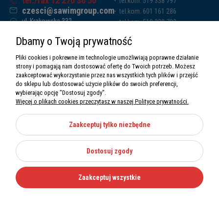
tel./fax 12 270 36 50
tel.kom. 519 338 797
czesci@sawimgroup.com
tel.kom. 601 161 286
ul. Krakowska 332,
tel.kom. 519 338 793
32-080 Zabierzów
tel.kom. 661 011 669
Dbamy o Twoją prywatność
Sawim Group Mariusz Zdyb sp. k.
NIP: 5130284470
Pliki cookies i pokrewne im technologie umożliwiają poprawne działanie
REGON: 5246591010
strony i pomagają nam dostosować ofertę do Twoich potrzeb. Możesz
zaakceptować wykorzystanie przez nas wszystkich tych plików i przejść
do sklepu lub dostosować użycie plików do swoich preferencji,
wybierając opcję "Dostosuj zgody".
Więcej o plikach cookies przeczytasz w naszej Polityce prywatności.
O nas
Informacje
Zaakceptuj tylko niezbędne
Moje konto
Dostosuj zgody
Kategorie
Zaakceptuj wszystkie
Wszystkie prawa zastrzeżone Sawimbis 2026
Made with
by
Mamezi.pl
Nie możesz znaleźć części?