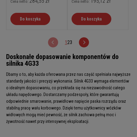
284,55 zł
195,12 zł
Cena netto:
Cena netto:
Do koszyka
Do koszyka
1
2
3
Doskonałe dopasowanie komponentów do
silnika 4G33
Dbamy o to, aby każda oferowana przez nas część spełniała najwyższe
standardy jakości i precyzji wykonania. Silnik 4G33 wymaga elementów
o idealnym dopasowaniu, co przekłada się na niezawodność całego
układu napędowego. Dostarczamy podzespoły, które gwarantują
odpowiednie smarowanie, prawidłowe napięcie paska rozrządu oraz
stabilną pracę wału korbowego. Dzięki temu użytkownicy wózków
widłowych mogą mieć pewność, że silnik zachowa pełną moc i
żywotność nawet przy intensywnej eksploatacji.