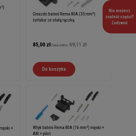
m²)
Nie możesz
Gniazdo baterii Rema 80A (35 mm²)
znaleźć części?
żeńskie ze stałą rączką
Zadzwoń
85,00 zł
69,11 zł
Cena netto:
Do koszyka
Wtyk baterii Rema 80A (16 mm²) męski +
męski +
AIR + pilot