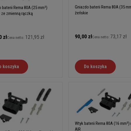
Gniazdo baterii Rema 80A (35 m
 baterii Rema 80A (25 mm²)
żeńskie
 ze zmienną rączką
90,00 zł
73,17 zł
0 zł
121,95 zł
Cena netto:
Cena netto:
o koszyka
Do koszyka
Wtyk baterii Rema 80A (16 mm²) 
AIR