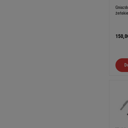
Gniazdo
żeńskie
150,0
D