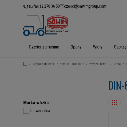
tel./fax 12 270 36 50
czesci@sawimgroup.com
Części zamienne
Opony
Widły
Osprzę
/
Części zamienne
/
Baterie i akcesoria
/
Wtyczki baterii
/
Rema
/
DIN-
Marka wózka
Uniwersalna