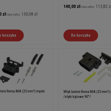
140,00 zł
113,82 z
Cena netto:
0 zł
130,08 zł
Cena netto:
o koszyka
Do koszyka
terii Rema 80A (25 mm²) męski
Wtyk baterii Rema 80A (25 mm²)
/styki kątowe 90°/