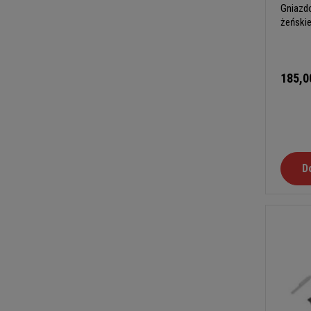
Gniazdo
żeńskie
185,0
D