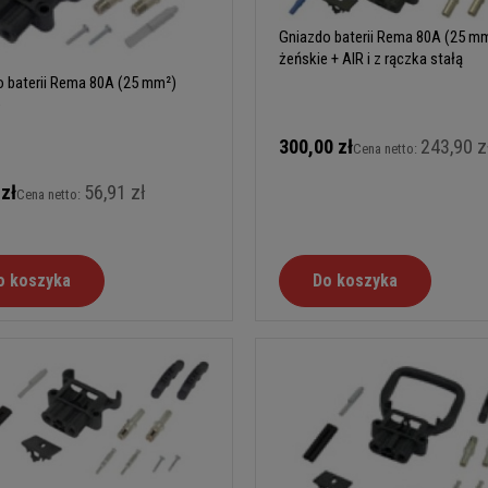
Gniazdo baterii Rema 80A (25 m
żeńskie + AIR i z rączka stałą
 baterii Rema 80A (25 mm²)
e
300,00 zł
243,90 z
Cena netto:
 zł
56,91 zł
Cena netto:
o koszyka
Do koszyka