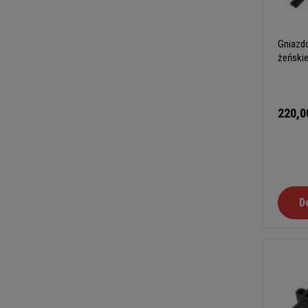
Gniazdo
żeńskie
220,0
D