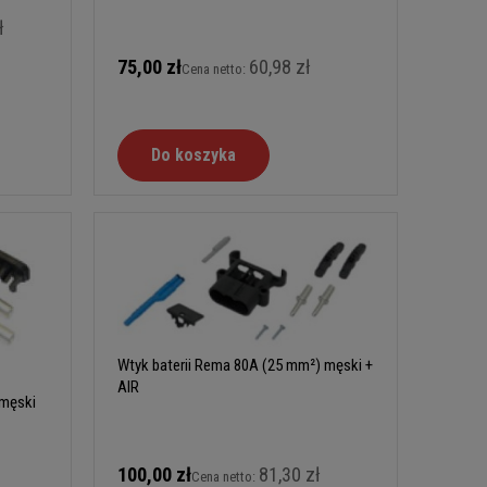
ł
75,00 zł
60,98 zł
Cena netto:
Do koszyka
Wtyk baterii Rema 80A (25 mm²) męski +
AIR
 męski
100,00 zł
81,30 zł
Cena netto: