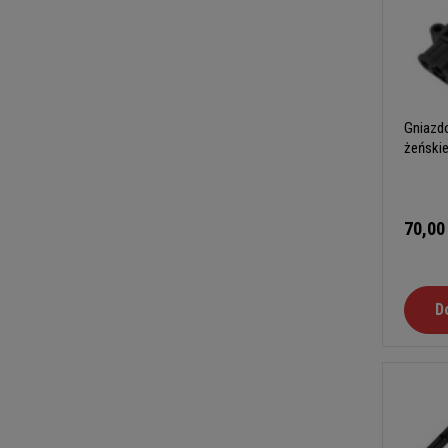
Gniazdo
żeński
70,00
D