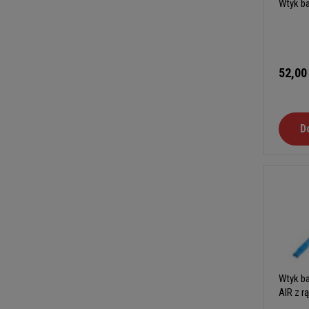
Wtyk ba
52,00
D
Wtyk ba
AIR z r