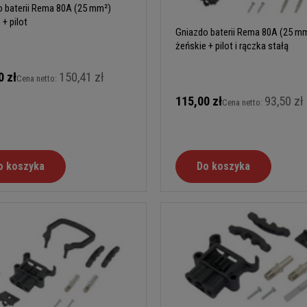
 baterii Rema 80A (25 mm²)
 + pilot
Gniazdo baterii Rema 80A (25 m
żeńskie + pilot i rączka stałą
0 zł
150,41 zł
Cena netto:
115,00 zł
93,50 zł
Cena netto:
o koszyka
Do koszyka