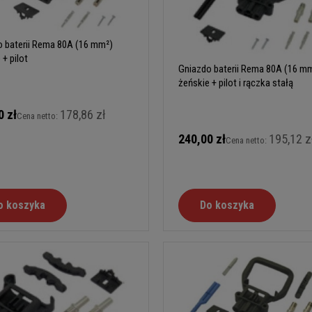
 baterii Rema 80A (16 mm²)
 + pilot
Gniazdo baterii Rema 80A (16 m
żeńskie + pilot i rączka stałą
0 zł
178,86 zł
Cena netto:
240,00 zł
195,12 z
Cena netto:
o koszyka
Do koszyka