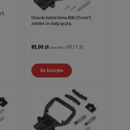
m²)
Gniazdo baterii Rema 80A (25 mm²)
żeńskie ze stałą rączką
85,00 zł
69,11 zł
Cena netto:
Do koszyka