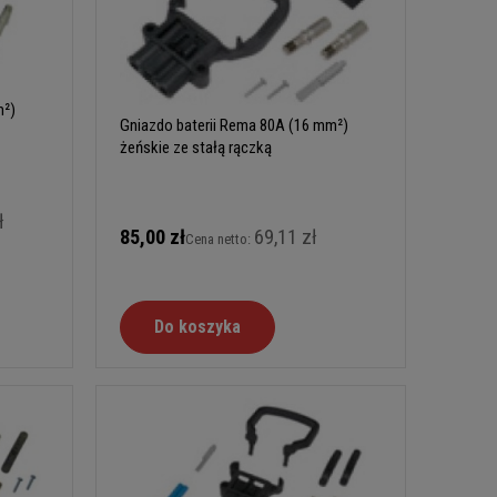
m²)
Gniazdo baterii Rema 80A (16 mm²)
żeńskie ze stałą rączką
ł
85,00 zł
69,11 zł
Cena netto:
Do koszyka