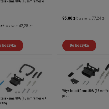
terii Rema 80A (16 mm²) męski
95,00 zł
77,24 zł
Cena netto:
 zł
42,28 zł
Cena netto:
o koszyka
Do koszyka
Wtyk baterii Rema 80A (16 mm²) 
pilot
terii Rema 80A (16 mm²) męski +
ączką