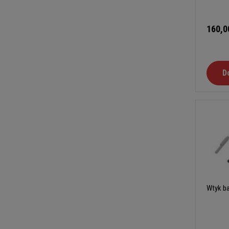
160,0
D
Wtyk ba