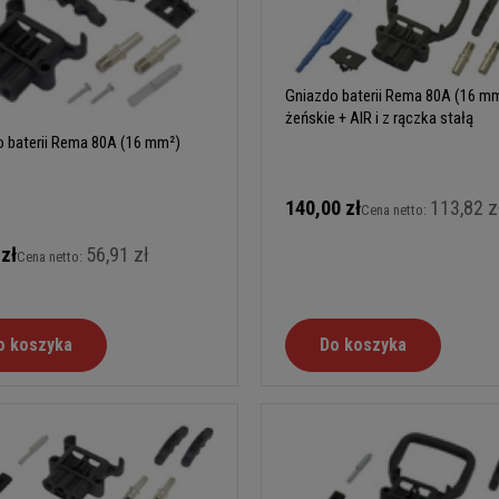
Gniazdo baterii Rema 80A (16 m
żeńskie + AIR i z rączka stałą
 baterii Rema 80A (16 mm²)
e
140,00 zł
113,82 z
Cena netto:
 zł
56,91 zł
Cena netto:
o koszyka
Do koszyka