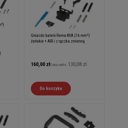
m²)
Gniazdo baterii Rema 80A (16 mm²)
żeńskie + AIR i z rączka zmienną
ł
160,00 zł
130,08 zł
Cena netto:
Do koszyka