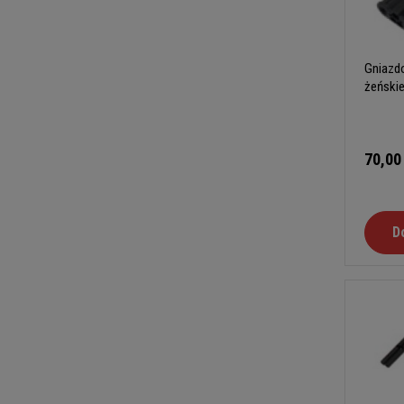
Gniazdo
żeński
70,00
D