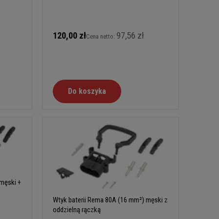
120,00 zł
97,56 zł
Cena netto:
Do koszyka
męski +
Wtyk baterii Rema 80A (16 mm²) męski z
oddzielną rączką