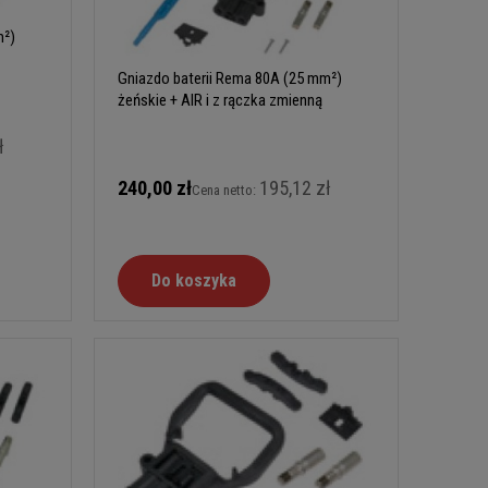
m²)
Gniazdo baterii Rema 80A (25 mm²)
żeńskie + AIR i z rączka zmienną
ł
240,00 zł
195,12 zł
Cena netto:
Do koszyka