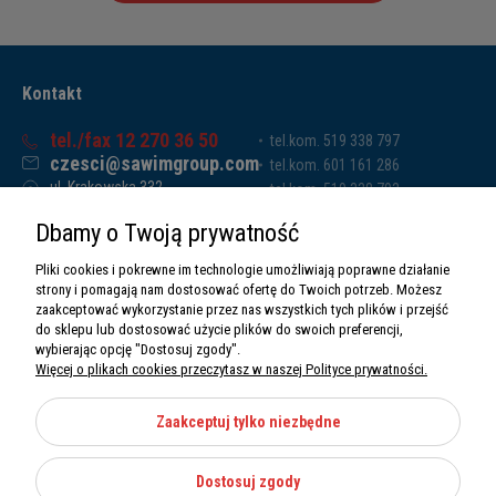
Kontakt
tel./fax 12 270 36 50
tel.kom. 519 338 797
czesci@sawimgroup.com
tel.kom. 601 161 286
ul. Krakowska 332,
tel.kom. 519 338 793
32-080 Zabierzów
tel.kom. 661 011 669
Dbamy o Twoją prywatność
Sawim Group Mariusz Zdyb sp. k.
NIP: 5130284470
Pliki cookies i pokrewne im technologie umożliwiają poprawne działanie
REGON: 5246591010
strony i pomagają nam dostosować ofertę do Twoich potrzeb. Możesz
zaakceptować wykorzystanie przez nas wszystkich tych plików i przejść
do sklepu lub dostosować użycie plików do swoich preferencji,
wybierając opcję "Dostosuj zgody".
Więcej o plikach cookies przeczytasz w naszej Polityce prywatności.
O nas
Informacje
Zaakceptuj tylko niezbędne
Moje konto
Dostosuj zgody