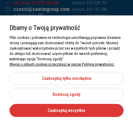
tel./fax 12 270 36 50
tel.kom. 519 338 797
czesci@sawimgroup.com
tel.kom. 601 161 286
ul. Krakowska 332,
tel.kom. 519 338 793
32-080 Zabierzów
tel.kom. 661 011 669
Dbamy o Twoją prywatność
Sawim Group Mariusz Zdyb sp. k.
NIP: 5130284470
Pliki cookies i pokrewne im technologie umożliwiają poprawne działanie
REGON: 5246591010
strony i pomagają nam dostosować ofertę do Twoich potrzeb. Możesz
zaakceptować wykorzystanie przez nas wszystkich tych plików i przejść
do sklepu lub dostosować użycie plików do swoich preferencji,
wybierając opcję "Dostosuj zgody".
Więcej o plikach cookies przeczytasz w naszej Polityce prywatności.
O nas
Informacje
Zaakceptuj tylko niezbędne
Moje konto
Dostosuj zgody
Kategorie
Zaakceptuj wszystkie
Wszystkie prawa zastrzeżone Sawimbis 2026
Made with
by
Mamezi.pl