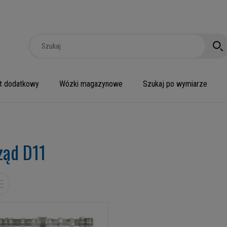
t dodatkowy
Wózki magazynowe
Szukaj po wymiarze
ząd D11