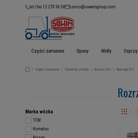
tel./fax 12 270 36 50
czesci@sawimgroup.com
Części zamienne
Opony
Widły
Osprzę
/
Części zamienne
/
Elementy silnika
/
Nissan D11
/
Rozrząd D11
Rozr
Marka wózka
TCM
Komatsu
Nissan