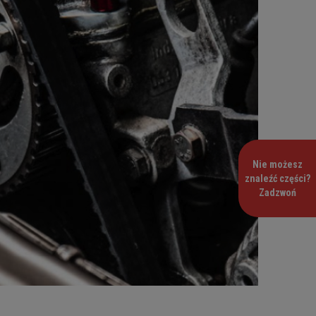
Nie możesz
znaleźć części?
Zadzwoń