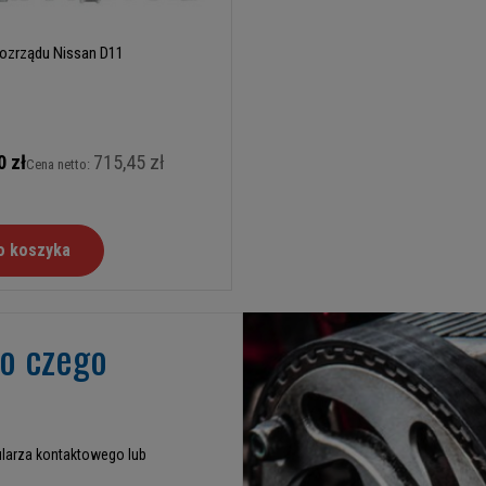
rozrządu Nissan D11
0 zł
715,45 zł
Cena netto:
o koszyka
go czego
larza kontaktowego lub