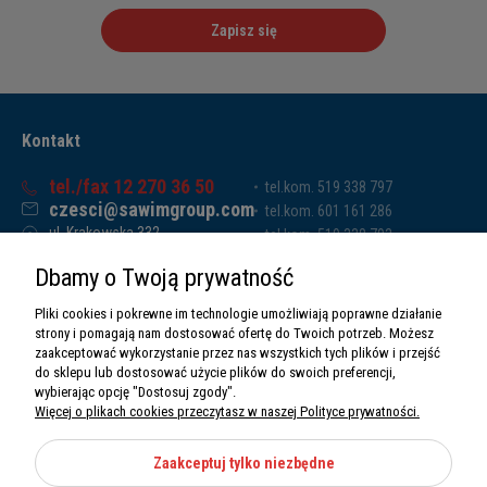
Zapisz się
Kontakt
tel./fax 12 270 36 50
tel.kom. 519 338 797
czesci@sawimgroup.com
tel.kom. 601 161 286
ul. Krakowska 332,
tel.kom. 519 338 793
32-080 Zabierzów
tel.kom. 661 011 669
Dbamy o Twoją prywatność
Sawim Group Mariusz Zdyb sp. k.
NIP: 5130284470
Pliki cookies i pokrewne im technologie umożliwiają poprawne działanie
REGON: 5246591010
strony i pomagają nam dostosować ofertę do Twoich potrzeb. Możesz
zaakceptować wykorzystanie przez nas wszystkich tych plików i przejść
do sklepu lub dostosować użycie plików do swoich preferencji,
wybierając opcję "Dostosuj zgody".
Więcej o plikach cookies przeczytasz w naszej Polityce prywatności.
O nas
Informacje
Zaakceptuj tylko niezbędne