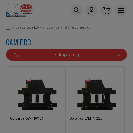
/
Osprzęt dodatkowy
/
Obrotnice
/
360° bez przesuwu
CAM PRC
Filtruj / sortuj
Obrotnica CAM PRC18D
Obrotnica CAM PRC22D