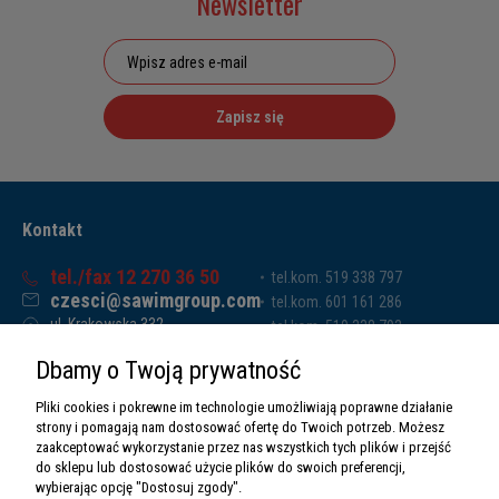
Newsletter
Zapisz się
Kontakt
tel./fax 12 270 36 50
tel.kom. 519 338 797
czesci@sawimgroup.com
tel.kom. 601 161 286
ul. Krakowska 332,
tel.kom. 519 338 793
32-080 Zabierzów
tel.kom. 661 011 669
Dbamy o Twoją prywatność
Sawim Group Mariusz Zdyb sp. k.
NIP: 5130284470
Pliki cookies i pokrewne im technologie umożliwiają poprawne działanie
REGON: 5246591010
strony i pomagają nam dostosować ofertę do Twoich potrzeb. Możesz
zaakceptować wykorzystanie przez nas wszystkich tych plików i przejść
do sklepu lub dostosować użycie plików do swoich preferencji,
wybierając opcję "Dostosuj zgody".