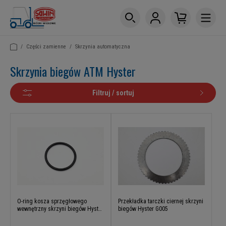
/
Części zamienne
/
Skrzynia automatyczna
Skrzynia biegów ATM Hyster
Filtruj / sortuj
O-ring kosza sprzęgłowego
Przekładka tarczki ciernej skrzyni
wewnętrzny skrzyni biegów Hyster
biegów Hyster G005
G005