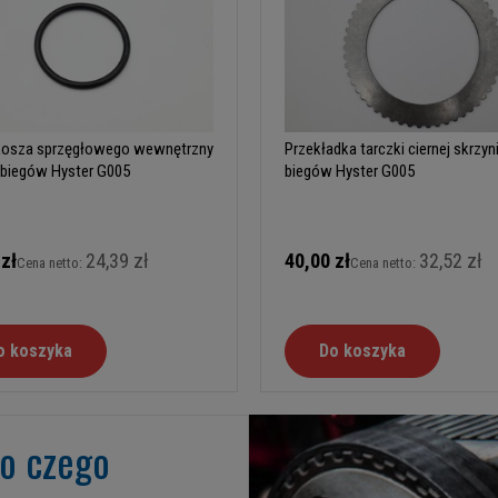
 kosza sprzęgłowego wewnętrzny
Przekładka tarczki ciernej skrzyn
 biegów Hyster G005
biegów Hyster G005
 zł
24,39 zł
40,00 zł
32,52 zł
Cena netto:
Cena netto:
o koszyka
Do koszyka
go czego