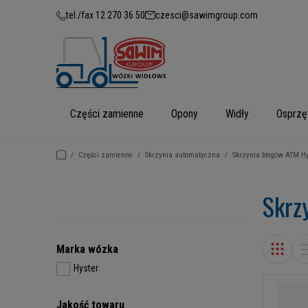
tel./fax 12 270 36 50
czesci@sawimgroup.com
Części zamienne
Opony
Widły
Osprzę
/
Części zamienne
/
Skrzynia automatyczna
/
Skrzynia biegów ATM Hy
Skrz
Marka wózka
Hyster
Jakość towaru