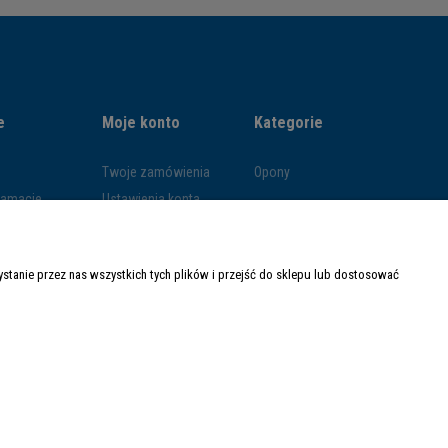
e
Moje konto
Kategorie
Twoje zamówienia
Opony
klamacje
Ustawienia konta
ywatności
Przechowalnia
ości
tanie przez nas wszystkich tych plików i przejść do sklepu lub dostosować
ty dostawy
Made with
by
Mamezi.pl