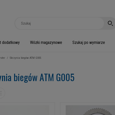
t dodatkowy
Wózki magazynowe
Szukaj po wymiarze
ster
/
Skrzynia biegów ATM G005
ynia biegów ATM G005