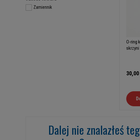
Zamiennik
O-ring
skrzyni
30,00
D
Dalej nie znalazłeś te