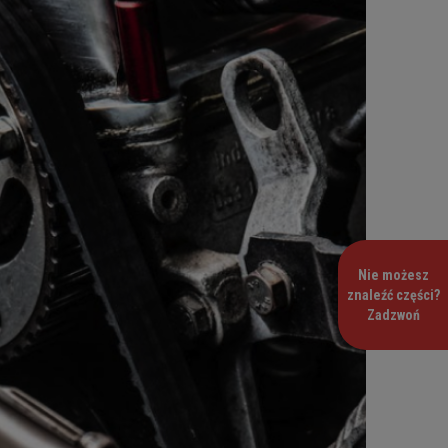
Nie możesz
znaleźć części?
Zadzwoń