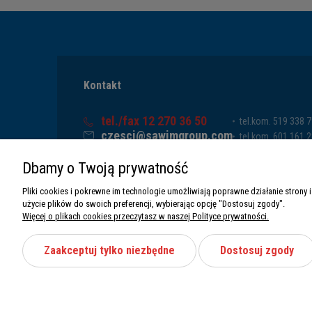
Kontakt
tel./fax 12 270 36 50
tel.kom. 519 338 
czesci@sawimgroup.com
tel.kom. 601 161 
ul. Krakowska 332,
tel.kom. 519 338 
Dbamy o Twoją prywatność
32-080 Zabierzów
tel.kom. 661 011 
Sawim Group Mariusz Zdyb sp. k.
Pliki cookies i pokrewne im technologie umożliwiają poprawne działanie stron
NIP: 5130284470
użycie plików do swoich preferencji, wybierając opcję "Dostosuj zgody".
REGON: 5246591010
Więcej o plikach cookies przeczytasz w naszej Polityce prywatności.
Zaakceptuj tylko niezbędne
Dostosuj zgody
Wszystkie prawa zastrzeżone Sawimbis 2026