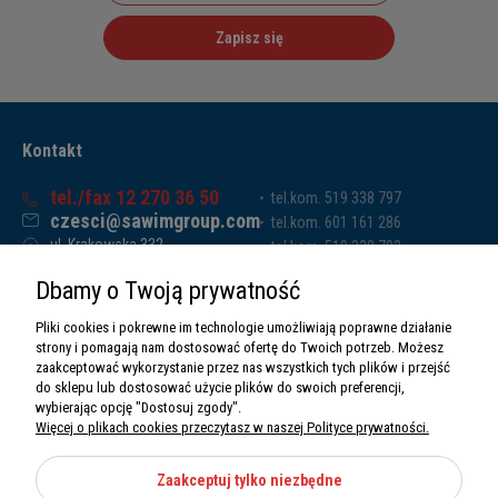
Zapisz się
Kontakt
tel./fax 12 270 36 50
tel.kom. 519 338 797
czesci@sawimgroup.com
tel.kom. 601 161 286
ul. Krakowska 332,
tel.kom. 519 338 793
32-080 Zabierzów
tel.kom. 661 011 669
Dbamy o Twoją prywatność
Sawim Group Mariusz Zdyb sp. k.
NIP: 5130284470
Pliki cookies i pokrewne im technologie umożliwiają poprawne działanie
REGON: 5246591010
strony i pomagają nam dostosować ofertę do Twoich potrzeb. Możesz
zaakceptować wykorzystanie przez nas wszystkich tych plików i przejść
do sklepu lub dostosować użycie plików do swoich preferencji,
wybierając opcję "Dostosuj zgody".
Więcej o plikach cookies przeczytasz w naszej Polityce prywatności.
O nas
Informacje
Zaakceptuj tylko niezbędne