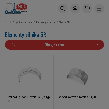
/
Części zamienne
/
Elementy silnika
/
Toyota 5R
Elementy silnika 5R
Filtruj / sortuj
Panewki główne Toyota 5R 0,25 typ
Panewki korbowe Toyota 5R 1,50
B