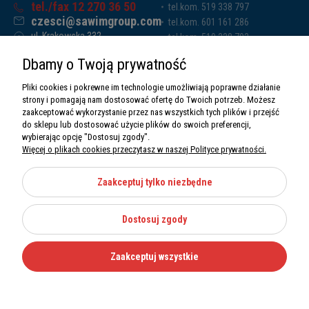
tel./fax 12 270 36 50
tel.kom. 519 338 797
czesci@sawimgroup.com
tel.kom. 601 161 286
ul. Krakowska 332,
tel.kom. 519 338 793
32-080 Zabierzów
tel.kom. 661 011 669
Dbamy o Twoją prywatność
Sawim Group Mariusz Zdyb sp. k.
NIP: 5130284470
Pliki cookies i pokrewne im technologie umożliwiają poprawne działanie
REGON: 5246591010
strony i pomagają nam dostosować ofertę do Twoich potrzeb. Możesz
zaakceptować wykorzystanie przez nas wszystkich tych plików i przejść
do sklepu lub dostosować użycie plików do swoich preferencji,
wybierając opcję "Dostosuj zgody".
Więcej o plikach cookies przeczytasz w naszej Polityce prywatności.
O nas
Informacje
Zaakceptuj tylko niezbędne
Moje konto
Dostosuj zgody
Kategorie
Zaakceptuj wszystkie
Wszystkie prawa zastrzeżone Sawimbis 2026
Made with
by
Mamezi.pl