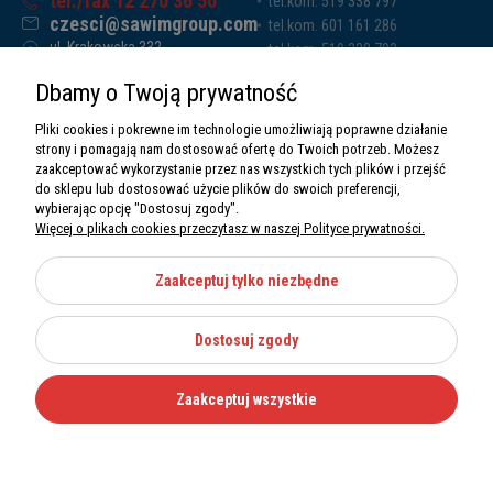
tel./fax 12 270 36 50
tel.kom. 519 338 797
czesci@sawimgroup.com
tel.kom. 601 161 286
ul. Krakowska 332,
tel.kom. 519 338 793
32-080 Zabierzów
tel.kom. 661 011 669
Dbamy o Twoją prywatność
Sawim Group Mariusz Zdyb sp. k.
NIP: 5130284470
Pliki cookies i pokrewne im technologie umożliwiają poprawne działanie
REGON: 5246591010
strony i pomagają nam dostosować ofertę do Twoich potrzeb. Możesz
zaakceptować wykorzystanie przez nas wszystkich tych plików i przejść
do sklepu lub dostosować użycie plików do swoich preferencji,
wybierając opcję "Dostosuj zgody".
Więcej o plikach cookies przeczytasz w naszej Polityce prywatności.
O nas
Informacje
Zaakceptuj tylko niezbędne
Moje konto
Dostosuj zgody
Kategorie
Zaakceptuj wszystkie
Wszystkie prawa zastrzeżone Sawimbis 2026
Made with
by
Mamezi.pl
Nie możesz znaleźć części?