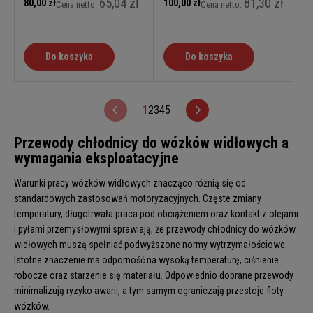
65,04 zł
81,30 zł
80,00 zł
100,00 zł
Cena netto:
Cena netto:
Do koszyka
Do koszyka
1
2
3
4
5
Przewody chłodnicy do wózków widłowych a
wymagania eksploatacyjne
Warunki pracy wózków widłowych znacząco różnią się od
standardowych zastosowań motoryzacyjnych. Częste zmiany
temperatury, długotrwała praca pod obciążeniem oraz kontakt z olejami
i pyłami przemysłowymi sprawiają, że przewody chłodnicy do wózków
widłowych muszą spełniać podwyższone normy wytrzymałościowe.
Istotne znaczenie ma odporność na wysoką temperaturę, ciśnienie
robocze oraz starzenie się materiału. Odpowiednio dobrane przewody
minimalizują ryzyko awarii, a tym samym ograniczają przestoje floty
wózków.