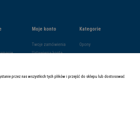
e
Moje konto
Kategorie
Twoje zamówienia
Opony
klamacje
Ustawienia konta
ywatności
Przechowalnia
ości
tanie przez nas wszystkich tych plików i przejść do sklepu lub dostosować
ty dostawy
Made with
by
Mamezi.pl