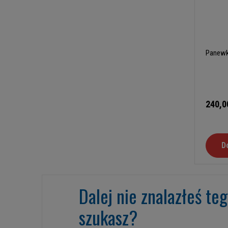
Panewk
240,0
D
Dalej nie znalazłeś te
szukasz?