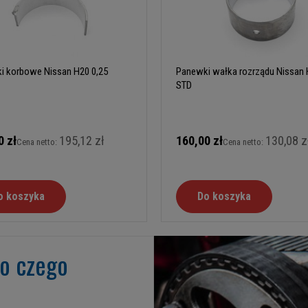
i korbowe Nissan H20 0,25
Panewki wałka rozrządu Nissan
STD
0 zł
195,12 zł
160,00 zł
130,08 z
Cena netto:
Cena netto:
o koszyka
Do koszyka
go czego