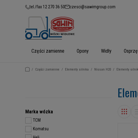
tel./fax 12 270 36 50
czesci@sawimgroup.com
Części zamienne
Opony
Widły
Osprzę
/
Części zamienne
/
Elementy silnika
/
Nissan H20
/
Elementy silni
Elem
Marka wózka
TCM
Komatsu
Heli