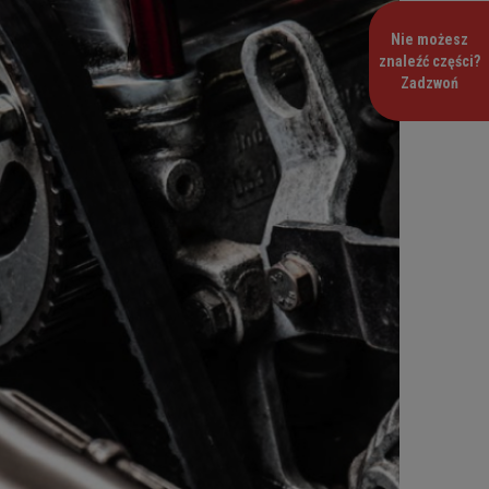
Nie możesz
znaleźć części?
Zadzwoń