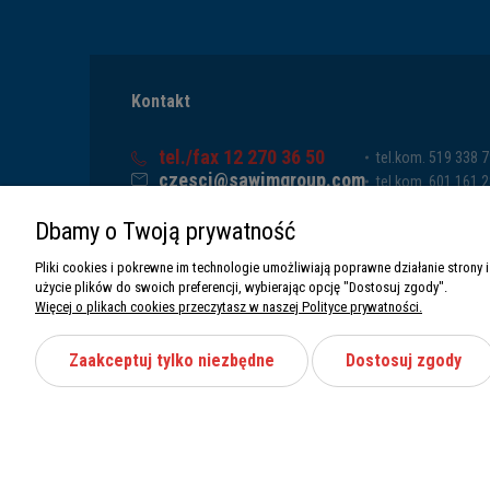
Kontakt
tel./fax 12 270 36 50
tel.kom. 519 338 
czesci@sawimgroup.com
tel.kom. 601 161 
ul. Krakowska 332,
tel.kom. 519 338 
Dbamy o Twoją prywatność
32-080 Zabierzów
tel.kom. 661 011 
Sawim Group Mariusz Zdyb sp. k.
Pliki cookies i pokrewne im technologie umożliwiają poprawne działanie stron
NIP: 5130284470
użycie plików do swoich preferencji, wybierając opcję "Dostosuj zgody".
REGON: 5246591010
Więcej o plikach cookies przeczytasz w naszej Polityce prywatności.
Zaakceptuj tylko niezbędne
Dostosuj zgody
Wszystkie prawa zastrzeżone Sawimbis 2026