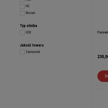
HC
Nissan
Typ silnika
Panewk
H20
Jakość towaru
Zamiennik
230,0
D