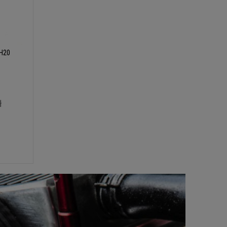
 H20
ł