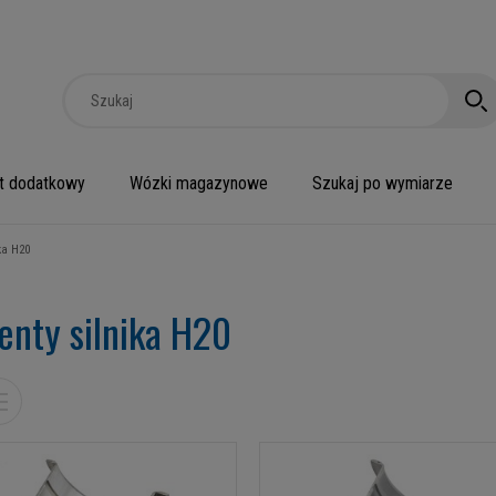
t dodatkowy
Wózki magazynowe
Szukaj po wymiarze
ka H20
enty silnika H20