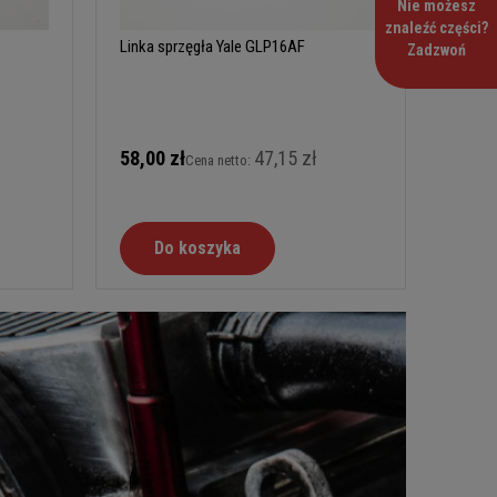
Nie możesz
znaleźć części?
Linka sprzęgła Yale GLP16AF
Zadzwoń
58,00 zł
47,15 zł
Cena netto:
Do koszyka