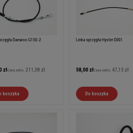
sprzęgła Daewoo G15S-2
Linka sprzęgła Hyster D001
0 zł
211,38 zł
58,00 zł
47,15 zł
Cena netto:
Cena netto:
o koszyka
Do koszyka