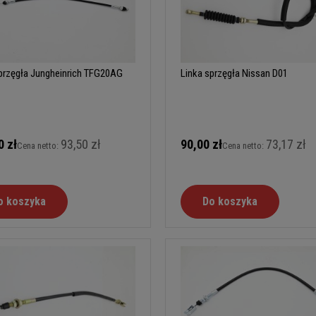
przęgła Jungheinrich TFG20AG
Linka sprzęgła Nissan D01
0 zł
93,50 zł
90,00 zł
73,17 zł
Cena netto:
Cena netto:
o koszyka
Do koszyka