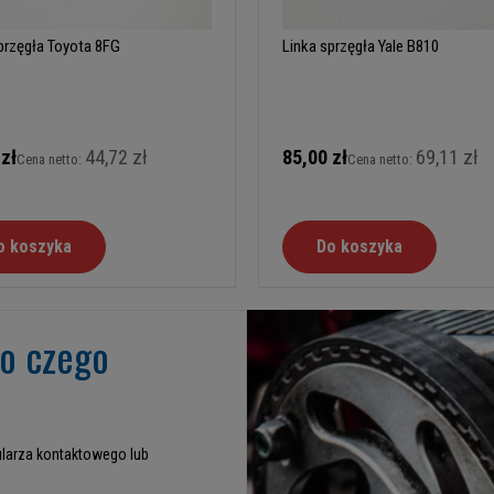
przęgła Toyota 8FG
Linka sprzęgła Yale B810
 zł
44,72 zł
85,00 zł
69,11 zł
Cena netto:
Cena netto:
o koszyka
Do koszyka
go czego
larza kontaktowego lub