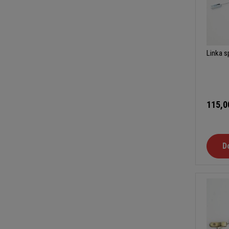
Linka s
115,0
D