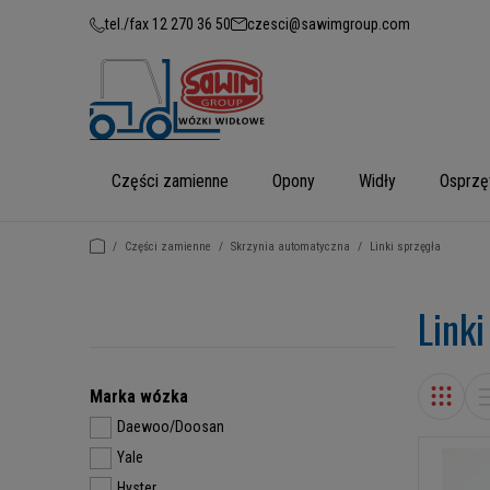
tel./fax 12 270 36 50
czesci@sawimgroup.com
Części zamienne
Opony
Widły
Osprzę
/
Części zamienne
/
Skrzynia automatyczna
/
Linki sprzęgła
Linki
Marka wózka
Daewoo/Doosan
Yale
Hyster