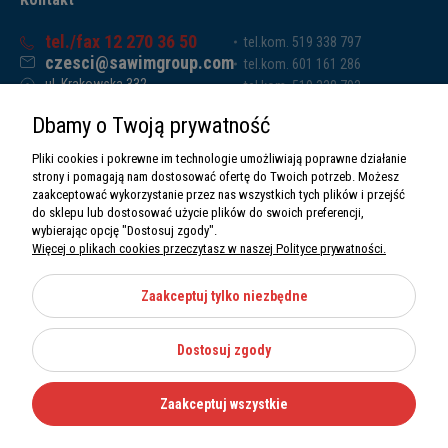
tel./fax 12 270 36 50
tel.kom. 519 338 797
czesci@sawimgroup.com
tel.kom. 601 161 286
ul. Krakowska 332,
tel.kom. 519 338 793
32-080 Zabierzów
tel.kom. 661 011 669
Dbamy o Twoją prywatność
Sawim Group Mariusz Zdyb sp. k.
NIP: 5130284470
Pliki cookies i pokrewne im technologie umożliwiają poprawne działanie
REGON: 5246591010
strony i pomagają nam dostosować ofertę do Twoich potrzeb. Możesz
zaakceptować wykorzystanie przez nas wszystkich tych plików i przejść
do sklepu lub dostosować użycie plików do swoich preferencji,
wybierając opcję "Dostosuj zgody".
Więcej o plikach cookies przeczytasz w naszej Polityce prywatności.
O nas
Informacje
Zaakceptuj tylko niezbędne
Moje konto
Dostosuj zgody
Kategorie
Zaakceptuj wszystkie