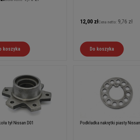
12,00 zł
9,76 zł
Cena netto:
o koszyka
Do koszyka
koła tył Nissan D01
Podkładka nakrętki piasty Nissa