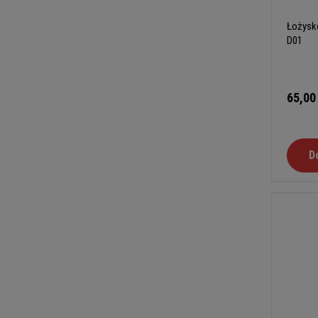
Łożysko
D01
65,00
D