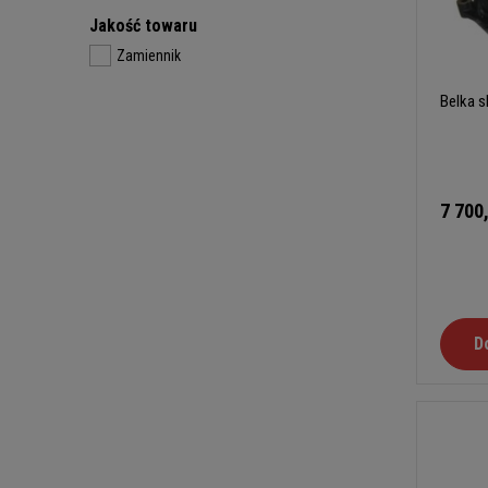
Jakość towaru
Zamiennik
Belka s
7 700
D