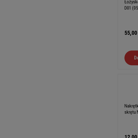
Łożysko
D01 (05
55,00
D
Nakrętk
skrętu 
12,00