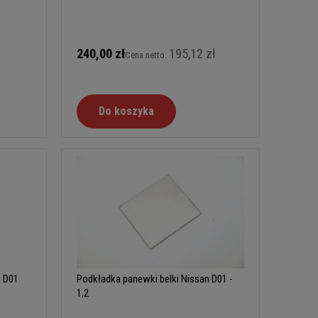
240,00 zł
195,12 zł
Cena netto:
Do koszyka
n D01
Podkładka panewki belki Nissan D01 -
1,2