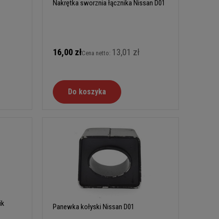
Nakrętka sworznia łącznika Nissan D01
16,00 zł
13,01 zł
Cena netto:
Do koszyka
ik
Panewka kołyski Nissan D01