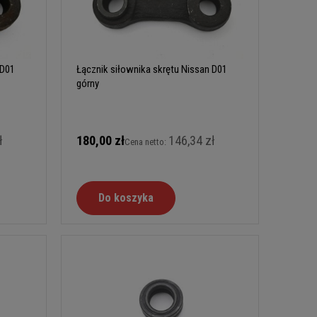
 D01
Łącznik siłownika skrętu Nissan D01
górny
ł
180,00 zł
146,34 zł
Cena netto:
Do koszyka