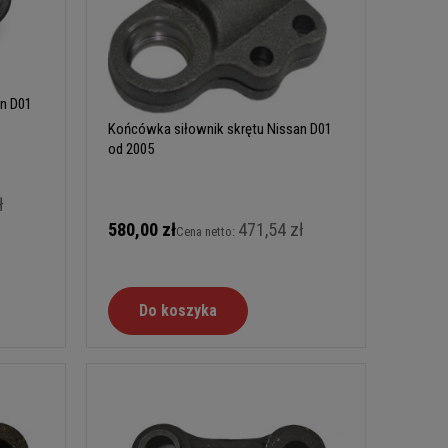
n D01
Końcówka siłownik skrętu Nissan D01
od 2005
ł
580,00 zł
471,54 zł
Cena netto:
Do koszyka