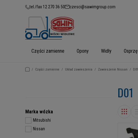
tel./fax 12 270 36 50
czesci@sawimgroup.com
Części zamienne
Opony
Widły
Osprzę
/
Części zamienne
/
Układ zawieszenia
/
Zawieszenie Nissan
/
D0
D01
Marka wózka
Mitsubishi
Nissan