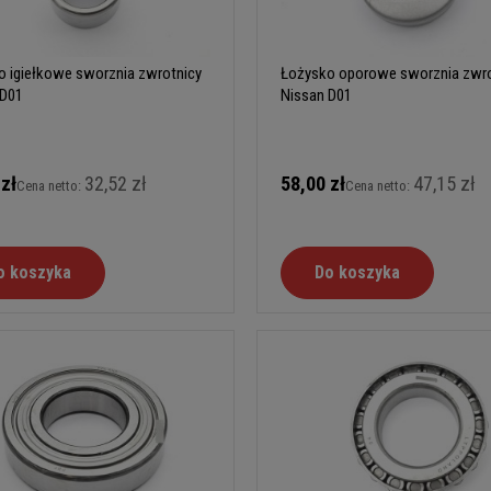
o igiełkowe sworznia zwrotnicy
Łożysko oporowe sworznia zwro
 D01
Nissan D01
 zł
32,52 zł
58,00 zł
47,15 zł
Cena netto:
Cena netto:
o koszyka
Do koszyka