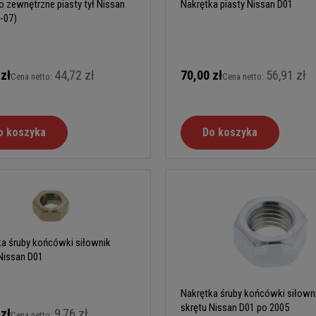
 zewnętrzne piasty tył Nissan
Nakrętka piasty Nissan D01
-07)
 zł
44,72 zł
70,00 zł
56,91 zł
Cena netto:
Cena netto:
o koszyka
Do koszyka
a śruby końcówki siłownik
Nissan D01
Nakrętka śruby końcówki siłown
skrętu Nissan D01 po 2005
 zł
9,76 zł
Cena netto: