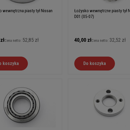
 wewnętrzna piasty tył Nissan
Łożysko wewnętrzne piasty tył 
D01 (05-07)
 zł
52,85 zł
40,00 zł
32,52 zł
Cena netto:
Cena netto:
o koszyka
Do koszyka