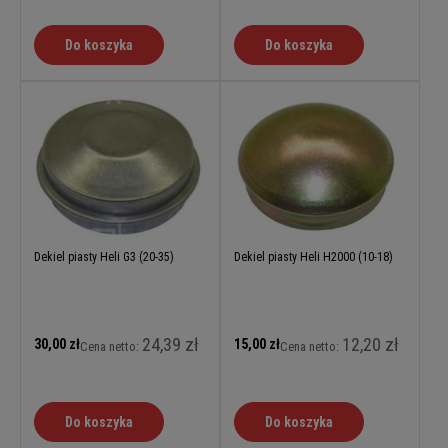
Do koszyka
Do koszyka
Dekiel piasty Heli G3 (20-35)
Dekiel piasty Heli H2000 (10-18)
24,39 zł
12,20 zł
30,00 zł
15,00 zł
Cena netto:
Cena netto:
Do koszyka
Do koszyka