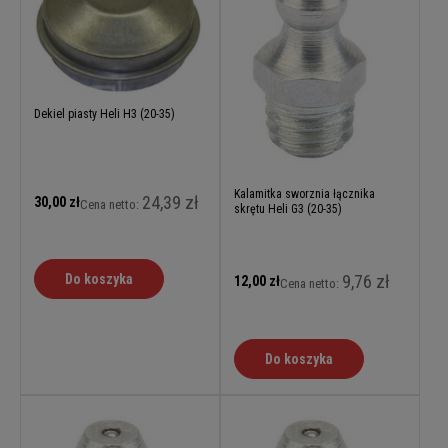
Dekiel piasty Heli H3 (20-35)
Kalamitka sworznia łącznika
24,39 zł
30,00 zł
Cena netto:
skrętu Heli G3 (20-35)
9,76 zł
Do koszyka
12,00 zł
Cena netto:
Do koszyka