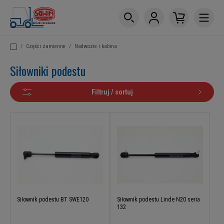
/
Części zamienne
/
Nadwozie i kabina
Siłowniki podestu
Filtruj / sortuj
Siłownik podestu BT SWE120
Siłownik podestu Linde N20 seria
132