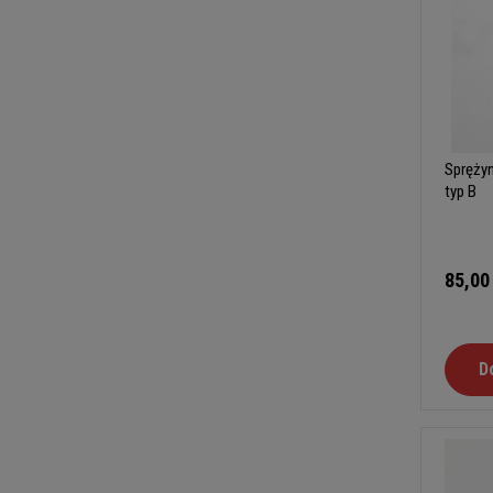
Sprężyn
typ B
85,00
D