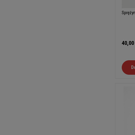
Sprężyn
40,00
D