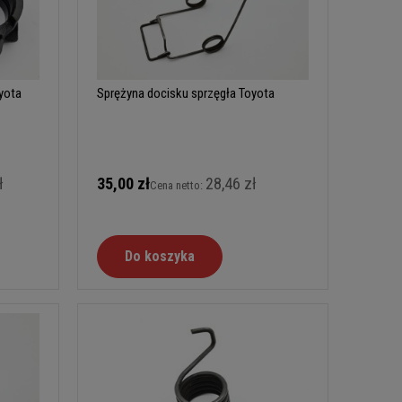
yota
Sprężyna docisku sprzęgła Toyota
ł
35,00 zł
28,46 zł
Cena netto:
Do koszyka