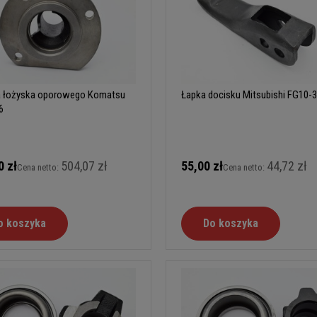
a łożyska oporowego Komatsu
Łapka docisku Mitsubishi FG10-
6
0 zł
504,07 zł
55,00 zł
44,72 zł
Cena netto:
Cena netto:
o koszyka
Do koszyka