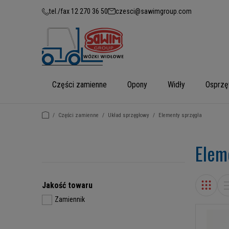
tel./fax 12 270 36 50
czesci@sawimgroup.com
Części zamienne
Opony
Widły
Osprzę
/
Części zamienne
/
Układ sprzęgłowy
/
Elementy sprzęgła
Elem
Jakość towaru
Zamiennik