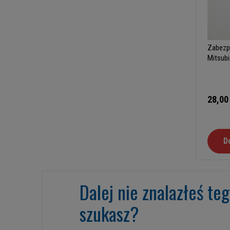
Zabezp
Mitsubi
28,00
D
Dalej nie znalazłeś te
szukasz?