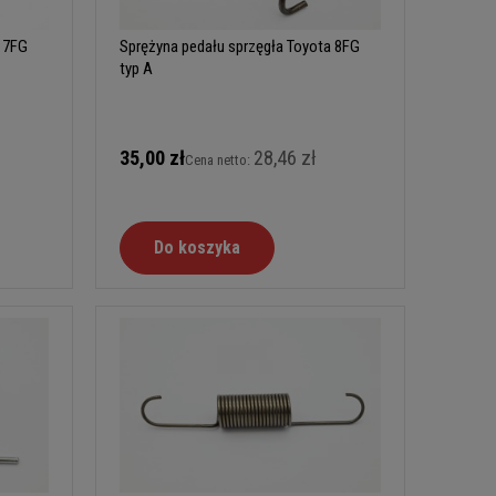
a 7FG
Sprężyna pedału sprzęgła Toyota 8FG
typ A
35,00 zł
28,46 zł
Cena netto:
Do koszyka