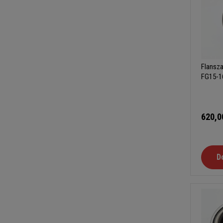
Flansz
FG15-1
620,0
D