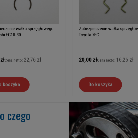
ieczenie wałka sprzęgłowego
Zabezpieczenie wałka sprzęgło
shi FG10-30
Toyota 7FG
 zł
22,76 zł
20,00 zł
16,26 zł
Cena netto:
Cena netto:
o koszyka
Do koszyka
go czego