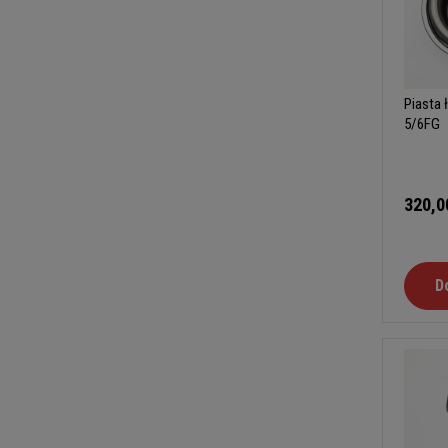
Piasta
5/6FG
320,0
D