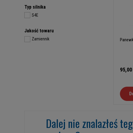
Typ silnika
S4E
Jakość towaru
Zamiennik
Panewk
95,00
D
Dalej nie znalazłeś te