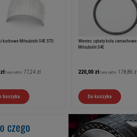
i korbowe Mitsubishi S4E STD
Wieniec zębaty koła zamachow
Mitsubishi S4E
 zł
77,24 zł
220,00 zł
178,86 z
Cena netto:
Cena netto:
o koszyka
Do koszyka
go czego