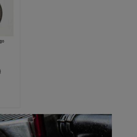
ego
ł