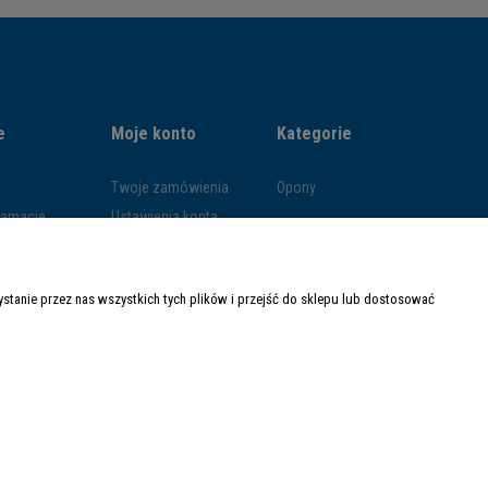
e
Moje konto
Kategorie
Twoje zamówienia
Opony
klamacje
Ustawienia konta
ywatności
Przechowalnia
ości
tanie przez nas wszystkich tych plików i przejść do sklepu lub dostosować
ty dostawy
Made with
by
Mamezi.pl