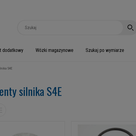
t dodatkowy
Wózki magazynowe
Szukaj po wymiarze
lnika S4E
enty silnika S4E