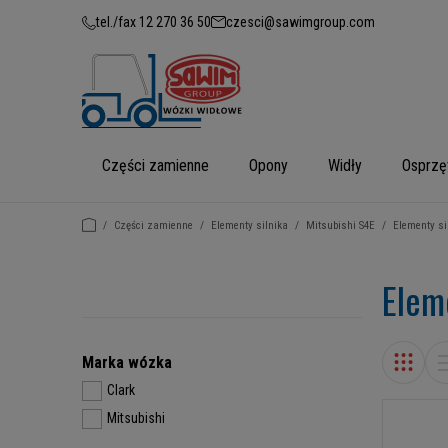
tel./fax 12 270 36 50
czesci@sawimgroup.com
Części zamienne
Opony
Widły
Osprzę
/
Części zamienne
/
Elementy silnika
/
Mitsubishi S4E
/
Elementy si
Elem
Marka wózka
Clark
Mitsubishi