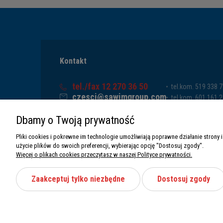
Kontakt
tel./fax 12 270 36 50
tel.kom. 519 338 
czesci@sawimgroup.com
tel.kom. 601 161 
ul. Krakowska 332,
tel.kom. 519 338 
Dbamy o Twoją prywatność
32-080 Zabierzów
tel.kom. 661 011 
Sawim Group Mariusz Zdyb sp. k.
Pliki cookies i pokrewne im technologie umożliwiają poprawne działanie stron
NIP: 5130284470
użycie plików do swoich preferencji, wybierając opcję "Dostosuj zgody".
REGON: 5246591010
Więcej o plikach cookies przeczytasz w naszej Polityce prywatności.
Zaakceptuj tylko niezbędne
Dostosuj zgody
Wszystkie prawa zastrzeżone Sawimbis 2026