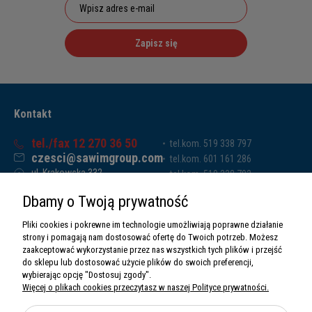
Zapisz się
Kontakt
tel./fax 12 270 36 50
tel.kom. 519 338 797
czesci@sawimgroup.com
tel.kom. 601 161 286
ul. Krakowska 332,
tel.kom. 519 338 793
32-080 Zabierzów
tel.kom. 661 011 669
Dbamy o Twoją prywatność
Sawim Group Mariusz Zdyb sp. k.
NIP: 5130284470
Pliki cookies i pokrewne im technologie umożliwiają poprawne działanie
REGON: 5246591010
strony i pomagają nam dostosować ofertę do Twoich potrzeb. Możesz
zaakceptować wykorzystanie przez nas wszystkich tych plików i przejść
do sklepu lub dostosować użycie plików do swoich preferencji,
wybierając opcję "Dostosuj zgody".
Więcej o plikach cookies przeczytasz w naszej Polityce prywatności.
O nas