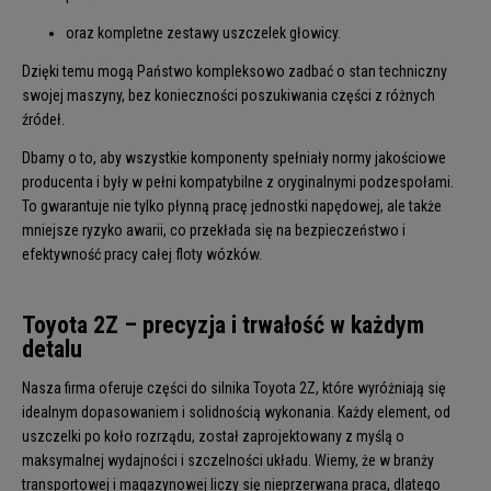
oraz kompletne zestawy uszczelek głowicy.
Dzięki temu mogą Państwo kompleksowo zadbać o stan techniczny
swojej maszyny, bez konieczności poszukiwania części z różnych
źródeł.
Dbamy o to, aby wszystkie komponenty spełniały normy jakościowe
producenta i były w pełni kompatybilne z oryginalnymi podzespołami.
To gwarantuje nie tylko płynną pracę jednostki napędowej, ale także
mniejsze ryzyko awarii, co przekłada się na bezpieczeństwo i
efektywność pracy całej floty wózków.
Toyota 2Z – precyzja i trwałość w każdym
detalu
Nasza firma oferuje części do silnika Toyota 2Z, które wyróżniają się
idealnym dopasowaniem i solidnością wykonania. Każdy element, od
uszczelki po koło rozrządu, został zaprojektowany z myślą o
maksymalnej wydajności i szczelności układu. Wiemy, że w branży
transportowej i magazynowej liczy się nieprzerwana praca, dlatego