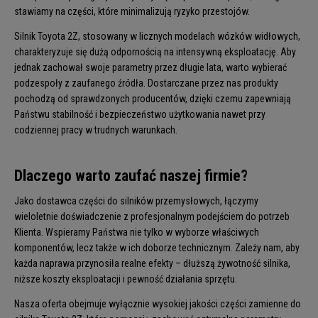
stawiamy na części, które minimalizują ryzyko przestojów.
Silnik Toyota 2Z, stosowany w licznych modelach wózków widłowych,
charakteryzuje się dużą odpornością na intensywną eksploatację. Aby
jednak zachował swoje parametry przez długie lata, warto wybierać
podzespoły z zaufanego źródła. Dostarczane przez nas produkty
pochodzą od sprawdzonych producentów, dzięki czemu zapewniają
Państwu stabilność i bezpieczeństwo użytkowania nawet przy
codziennej pracy w trudnych warunkach.
Dlaczego warto zaufać naszej firmie?
Jako dostawca części do silników przemysłowych, łączymy
wieloletnie doświadczenie z profesjonalnym podejściem do potrzeb
Klienta. Wspieramy Państwa nie tylko w wyborze właściwych
komponentów, lecz także w ich doborze technicznym. Zależy nam, aby
każda naprawa przynosiła realne efekty – dłuższą żywotność silnika,
niższe koszty eksploatacji i pewność działania sprzętu.
Nasza oferta obejmuje wyłącznie wysokiej jakości części zamienne do