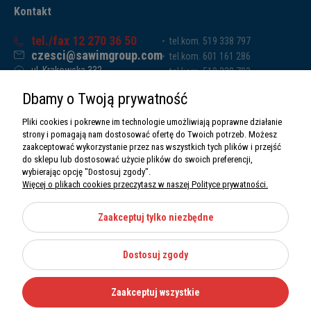
Kontakt
tel./fax 12 270 36 50
tel.kom. 519 338 797
czesci@sawimgroup.com
tel.kom. 601 161 286
ul. Krakowska 332,
tel.kom. 519 338 793
32-080 Zabierzów
tel.kom. 661 011 669
Dbamy o Twoją prywatność
Sawim Group Mariusz Zdyb sp. k.
NIP: 5130284470
Pliki cookies i pokrewne im technologie umożliwiają poprawne działanie
REGON: 5246591010
strony i pomagają nam dostosować ofertę do Twoich potrzeb. Możesz
zaakceptować wykorzystanie przez nas wszystkich tych plików i przejść
do sklepu lub dostosować użycie plików do swoich preferencji,
wybierając opcję "Dostosuj zgody".
Więcej o plikach cookies przeczytasz w naszej Polityce prywatności.
O nas
Informacje
Zaakceptuj tylko niezbędne
Moje konto
Dostosuj zgody
Kategorie
Zaakceptuj wszystkie