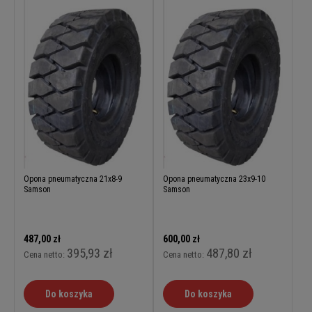
Opona pneumatyczna 21x8-9
Opona pneumatyczna 23x9-10
Samson
Samson
487,00 zł
600,00 zł
395,93 zł
487,80 zł
Cena netto:
Cena netto:
Do koszyka
Do koszyka