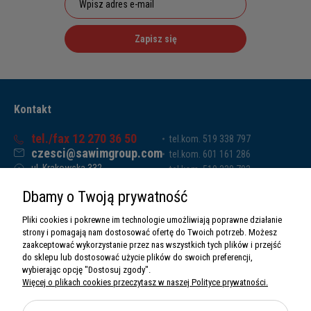
Zapisz się
Kontakt
tel./fax 12 270 36 50
tel.kom. 519 338 797
czesci@sawimgroup.com
tel.kom. 601 161 286
ul. Krakowska 332,
tel.kom. 519 338 793
32-080 Zabierzów
tel.kom. 661 011 669
Dbamy o Twoją prywatność
Sawim Group Mariusz Zdyb sp. k.
NIP: 5130284470
Pliki cookies i pokrewne im technologie umożliwiają poprawne działanie
REGON: 5246591010
strony i pomagają nam dostosować ofertę do Twoich potrzeb. Możesz
zaakceptować wykorzystanie przez nas wszystkich tych plików i przejść
do sklepu lub dostosować użycie plików do swoich preferencji,
wybierając opcję "Dostosuj zgody".
Więcej o plikach cookies przeczytasz w naszej Polityce prywatności.
O nas