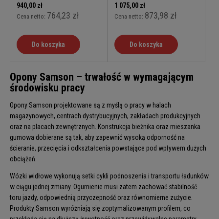
940,00 zł
1 075,00 zł
764,23 zł
873,98 zł
Cena netto:
Cena netto:
Do koszyka
Do koszyka
Opony Samson – trwałość w wymagającym
środowisku pracy
Opony Samson projektowane są z myślą o pracy w halach
magazynowych, centrach dystrybucyjnych, zakładach produkcyjnych
oraz na placach zewnętrznych. Konstrukcja bieżnika oraz mieszanka
gumowa dobierane są tak, aby zapewnić wysoką odporność na
ścieranie, przecięcia i odkształcenia powstające pod wpływem dużych
obciążeń.
Wózki widłowe wykonują setki cykli podnoszenia i transportu ładunków
w ciągu jednej zmiany. Ogumienie musi zatem zachować stabilność
toru jazdy, odpowiednią przyczepność oraz równomierne zużycie.
Produkty Samson wyróżniają się zoptymalizowanym profilem, co
przekłada się na dłuższą żywotność oraz przewidywalne parametry