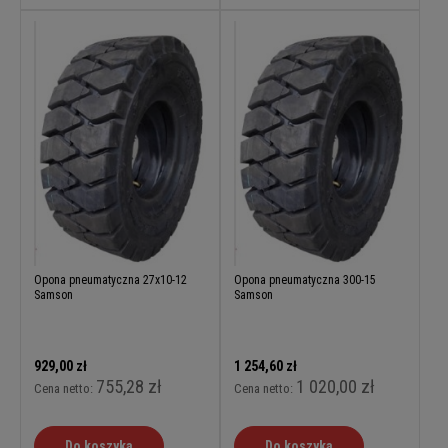
Opona pneumatyczna 27x10-12
Opona pneumatyczna 300-15
Samson
Samson
929,00 zł
1 254,60 zł
755,28 zł
1 020,00 zł
Cena netto:
Cena netto:
Do koszyka
Do koszyka