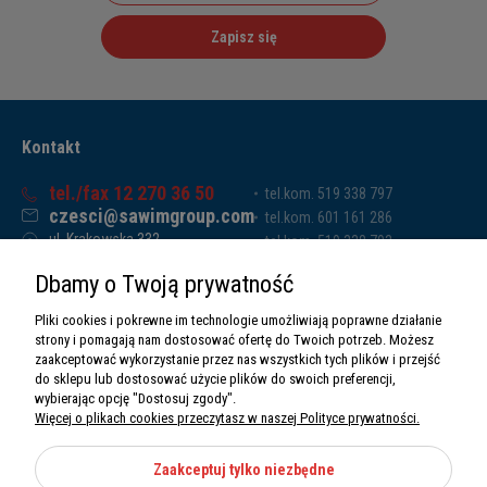
Zapisz się
Kontakt
tel./fax 12 270 36 50
tel.kom. 519 338 797
czesci@sawimgroup.com
tel.kom. 601 161 286
ul. Krakowska 332,
tel.kom. 519 338 793
32-080 Zabierzów
tel.kom. 661 011 669
Dbamy o Twoją prywatność
Sawim Group Mariusz Zdyb sp. k.
NIP: 5130284470
Pliki cookies i pokrewne im technologie umożliwiają poprawne działanie
REGON: 5246591010
strony i pomagają nam dostosować ofertę do Twoich potrzeb. Możesz
zaakceptować wykorzystanie przez nas wszystkich tych plików i przejść
do sklepu lub dostosować użycie plików do swoich preferencji,
wybierając opcję "Dostosuj zgody".
Więcej o plikach cookies przeczytasz w naszej Polityce prywatności.
O nas
Informacje
Zaakceptuj tylko niezbędne