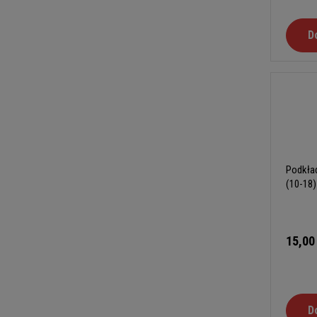
D
Podkład
(10-18)
15,00
D