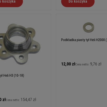
o koszyka
Do koszyka
Podkładka piasty tył Heli H2000 
12,00 zł
9,76 zł
Cena netto:
tył Heli H3 (10-18)
0 zł
154,47 zł
Cena netto: