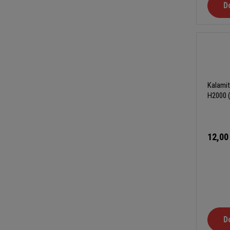
D
Kalamit
H2000 
12,00
D