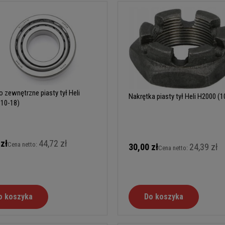
 zewnętrzne piasty tył Heli
Nakrętka piasty tył Heli H2000 (1
(10-18)
 zł
44,72 zł
Cena netto:
30,00 zł
24,39 zł
Cena netto:
o koszyka
Do koszyka