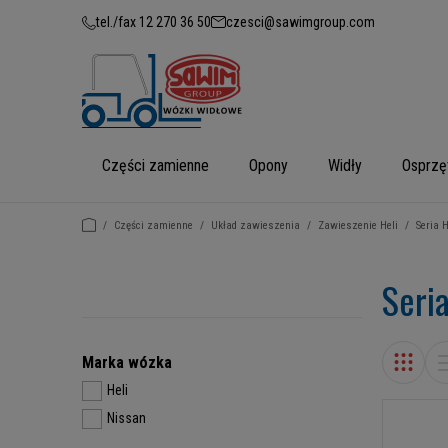
tel./fax 12 270 36 50
czesci@sawimgroup.com
Części zamienne
Opony
Widły
Osprzę
/
Części zamienne
/
Układ zawieszenia
/
Zawieszenie Heli
/
Seria 
Seri
Marka wózka
Heli
Nissan