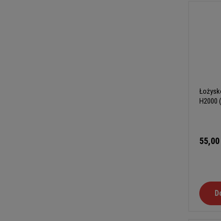
Łożysko
H2000 
55,00
D