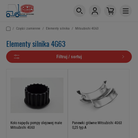
/
Części zamienne
/
Elementy silnika
/
Mitsubishi 4G63
Elementy silnika 4G63
Filtruj / sortuj
Koło napędu pompy olejowej małe
Panewki główne Mitsubishi 4G63
Mitsubishi 4G63
0,25 typ A