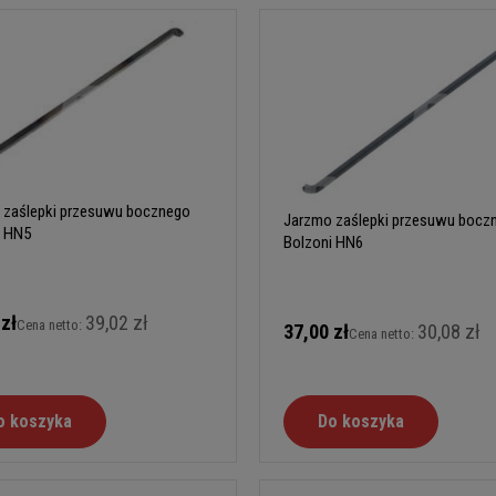
 zaślepki przesuwu bocznego
Jarzmo zaślepki przesuwu bocz
i HN5
Bolzoni HN6
 zł
39,02 zł
Cena netto:
37,00 zł
30,08 zł
Cena netto:
o koszyka
Do koszyka