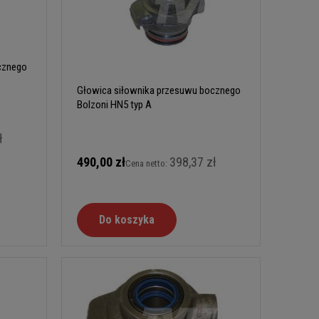
cznego
Głowica siłownika przesuwu bocznego
Bolzoni HN5 typ A
ł
490,00 zł
398,37 zł
Cena netto:
Do koszyka