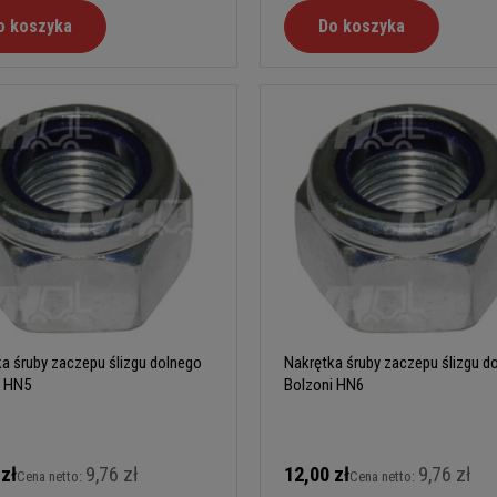
o koszyka
Do koszyka
a śruby zaczepu ślizgu dolnego
Nakrętka śruby zaczepu ślizgu d
i HN5
Bolzoni HN6
 zł
9,76 zł
12,00 zł
9,76 zł
Cena netto:
Cena netto: