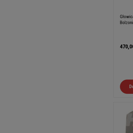
Głowic
Bolzoni
470,0
D