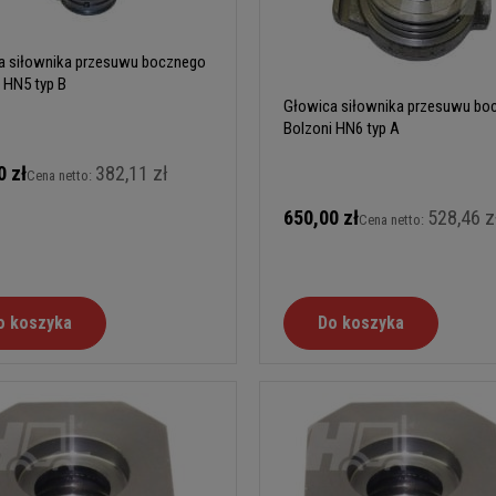
a siłownika przesuwu bocznego
 HN5 typ B
Głowica siłownika przesuwu bo
Bolzoni HN6 typ A
0 zł
382,11 zł
Cena netto:
650,00 zł
528,46 z
Cena netto:
o koszyka
Do koszyka