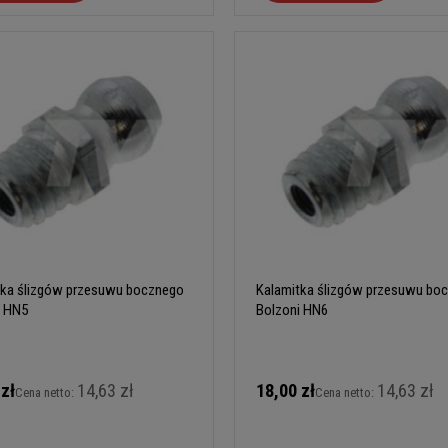
tka ślizgów przesuwu bocznego
Kalamitka ślizgów przesuwu bo
i HN5
Bolzoni HN6
 zł
14,63 zł
18,00 zł
14,63 zł
Cena netto:
Cena netto: