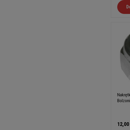
D
Nakrętk
Bolzon
12,00