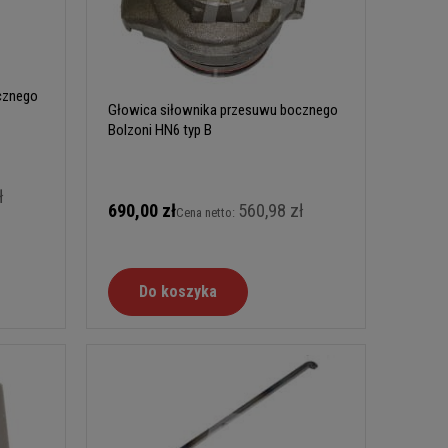
cznego
Głowica siłownika przesuwu bocznego
Bolzoni HN6 typ B
ł
690,00 zł
560,98 zł
Cena netto:
Do koszyka