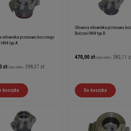
Głowica siłownika przesuwu bo
Bolzoni HN4 typ B
a siłownika przesuwu bocznego
 HN4 typ A
470,00 zł
382,11 z
Cena netto:
0 zł
398,37 zł
Cena netto:
o koszyka
Do koszyka