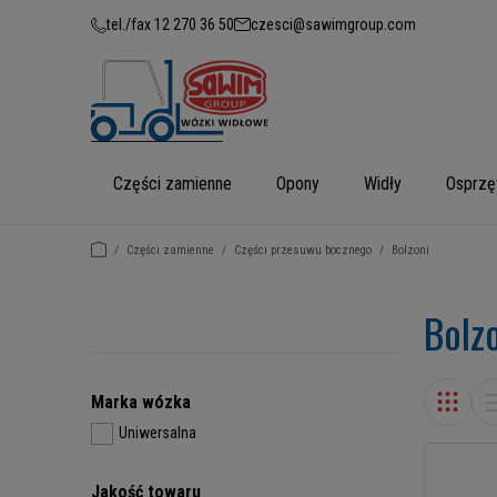
tel./fax 12 270 36 50
czesci@sawimgroup.com
Części zamienne
Opony
Widły
Osprzę
/
Części zamienne
/
Części przesuwu bocznego
/
Bolzoni
Bolz
Marka wózka
Uniwersalna
Jakość towaru