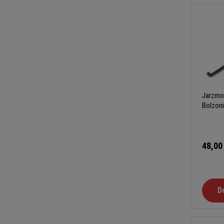
Jarzmo
Bolzon
48,00
D