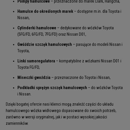
Pompy hamulcowe
– przeznaczone do marek Clark, Hangcha,
Hamulce do określonych marek
– dostępne m.in. dla Toyota i
Nissan,
Cylinderki hamulcowe
– dedykowane do wózków Toyota
(5FG/FD, 6FG/FD, 7FG/FD) oraz Nissan D01,
Gwóździe szczęk hamulcowych
– pasujące do modeli Nissan i
Toyota,
Linki samoregulatora
– kompatybilne z wózkami Nissan D01 i
Toyota FG/FD,
Miseczki gwoździa
– przeznaczone do Toyota i Nissan,
Podkładki sprężyn szczęk hamulcowych
– do wózków Toyota
i Nissan.
Dzięki bogatej ofercie nasi klienci mogą znaleźć części do układu
hamulcowego wózka widłowego dopasowane do swoich potrzeb,
zarówno w wersji oryginalnej, jak i w postaci wysokiej jakości
zamienników.