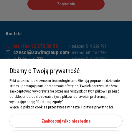
Zapisz się
Kontakt
tel./fax 12 270 36 50
tel.kom. 519 338 797
czesci@sawimgroup.com
tel.kom. 601 161 286
ul. Krakowska 332,
tel.kom. 519 338 793
32-080 Zabierzów
tel.kom. 661 011 669
Dbamy o Twoją prywatność
Sawim Group Mariusz Zdyb sp. k.
NIP: 5130284470
Pliki cookies i pokrewne im technologie umożliwiają poprawne działanie
REGON: 5246591010
strony i pomagają nam dostosować ofertę do Twoich potrzeb. Możesz
zaakceptować wykorzystanie przez nas wszystkich tych plików i przejść
do sklepu lub dostosować użycie plików do swoich preferencji,
wybierając opcję "Dostosuj zgody".
Więcej o plikach cookies przeczytasz w naszej Polityce prywatności.
O nas
Informacje
Zaakceptuj tylko niezbędne